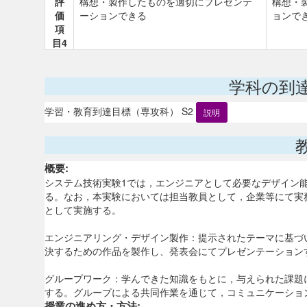
評
構想・製作したものを適切にプレゼンテ
構想・
価
ーションできる
ョンで
項
目4
学科の到
学習・教育到達目標（専攻科） S2
説明
概要:
システム技術実験1では，エンジニアとして必要なデザイン
る。なお，本実験においては担当教員として，企業等にて実
として実施する。
エンジニアリング・デザイン製作：提示されたテーマに基づ
決するための作品を製作し、発表会にてプレゼンテーション
グループワーク：学んできた知識をもとに，与えられた課題
する。グループによる共同作業を通じて，コミュニケーショ
授業の進め方・方法: