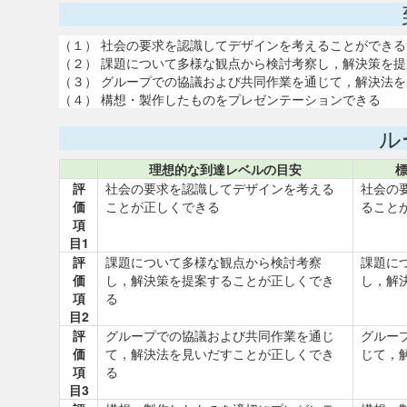
（１） 社会の要求を認識してデザインを考えることができる
（２） 課題について多様な観点から検討考察し，解決策を
（３） グループでの協議および共同作業を通じて，解決法
（４） 構想・製作したものをプレゼンテーションできる
ル
理想的な到達レベルの目安
評
社会の要求を認識してデザインを考える
社会の
価
ことが正しくできる
ること
項
目1
評
課題について多様な観点から検討考察
課題に
価
し，解決策を提案することが正しくでき
し，解
項
る
目2
評
グループでの協議および共同作業を通じ
グルー
価
て，解決法を見いだすことが正しくでき
じて，
項
る
目3