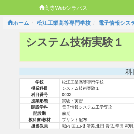
高専Webシラバス
ホーム
松江工業高等専門学校
電子情報シス
システム技術実験１
科
学校
松江工業高等専門学校
授業科目
システム技術実験１
科目番号
0002
授業形態
実験・実習
開設学科
電子情報システム工学専攻
開設期
前期
教科書/教材
プリント配布
担当教員
堀内 匡,山根 清美,北田 貴弘,幸田 憲明