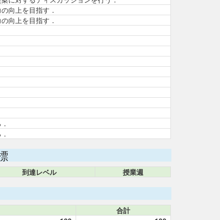
力の向上を目指す．
力の向上を目指す．
る．
る．
標
到達レベル
授業週
合計