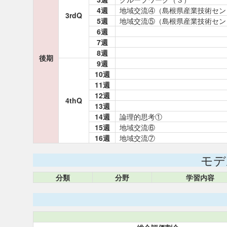
4週
地域交流④（島根県産業技術セン
3rdQ
5週
地域交流⑤（島根県産業技術セン
6週
7週
8週
後期
9週
10週
11週
12週
4thQ
13週
14週
論理的思考①
15週
地域交流⑥
16週
地域交流⑦
モデ
分類
分野
学習内容