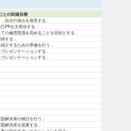
ごとの到達目標
り，自分の強みを発見する．
己PRを文章化する．
しての倫理意識を高めることを目的とする．
習得する．
を紹介するための準備を行う．
をプレゼンテーションする．
をプレゼンテーションする．
課題解決策の検討を行う．
課題解決策を提案する．
提案に対するディスカッションを行う．