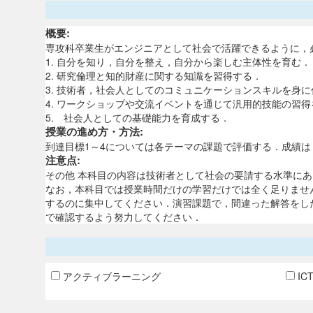
概要:
専攻科卒業生がエンジニアとして社会で活躍できるように，
1. 自分を知り，自分を整え，自分から楽しむ主体性を育む．
2. 研究倫理と知的財産に関する知識を習得する．
3. 技術者，社会人としてのコミュニケーションスキルを身
4. ワークショップや交流イベントを通じて汎用的技能の習
5. 社会人としての基礎能力を育成する．
授業の進め方・方法:
到達目標1～4については各テーマの課題で評価する．成績は
注意点:
その他 本科目の内容は技術者として社会の要請する水準に
なお，本科目では授業時間だけの学習だけでは全く足りませ
するのに集中してください．演習課題で，間違った解答をし
で確認するよう努力してください．
アクティブラーニング
IC