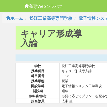
高専Webシラバス
ホーム
松江工業高等専門学校
電子情報シス
キャリア形成導
入論
学校
松江工業高等専門学校
授業科目
キャリア形成導入論
科目番号
0028
授業形態
授業
開設学科
電子情報システム工学専攻
開設期
通年
教科書/教材
必要に応じてプリントを配布
担当教員
広瀬 望