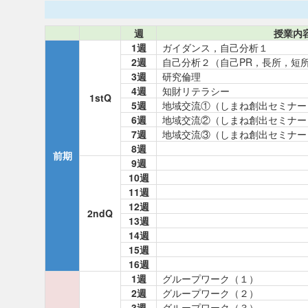
週
授業内
1週
ガイダンス，自己分析１
2週
自己分析２（自己PR，長所，短
3週
研究倫理
4週
知財リテラシー
1stQ
5週
地域交流①（しまね創出セミナー
6週
地域交流②（しまね創出セミナー
7週
地域交流③（しまね創出セミナー
8週
前期
9週
10週
11週
12週
2ndQ
13週
14週
15週
16週
1週
グループワーク（１）
2週
グループワーク（２）
3週
グループワーク（３）