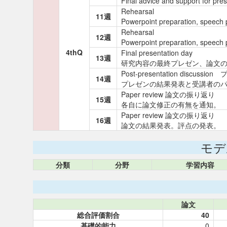
Final advice and support for pre
Rehearsal
11週
Powerpoint preparation, speech p
Rehearsal
12週
Powerpoint preparation, speech p
4thQ
Final presentation day
13週
研究内容の最終プレゼン、論文
Post-presentation discus
14週
プレゼンの結果発表と受講者の
Paper review 論文の振り返り
15週
各自に論文修正の有無を通知。
Paper review 論文の振り返り
16週
論文の結果発表。評点の発表。
モデ
分類
分野
学習内容
論文
総合評価割合
40
基礎的能力
0