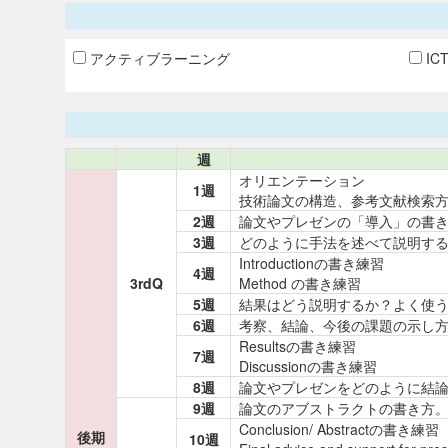
アクティブラーニング
IC
週
オリエンテーション
1週
技術論文の構造、参考文献検索
2週
論文やプレゼンの「導入」の書き方、よ
3週
どのように手法を述べて説明するか
Introductionの書き練習
4週
3rdQ
Method の書き練習
5週
結果はどう説明するか？よく使う表現
6週
考察、結論、今後の課題の示し方。よ
Resultsの書き練習
7週
Discussionの書き練習
8週
論文やプレゼンをどのように結論付け
9週
論文のアブストラクトの書き方。よく
Conclusion/ Abstractの書き練習
後期
10週