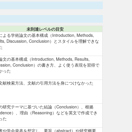
未到達レベルの目安
よる学術論文の基本構成（Introduction, Methods,
ults, Discussion, Conclusion）とスタイルを理解できな
た
の基本構成（Introduction, Methods, Results,
cussion, Conclusion）の書き方、よく使う表現を習得で
かった
文献検索方法、文献の引用方法を身につけなかった
の研究テーマに基づいた結論（Conclusion）、根拠
idence）、理由（Reasoning）などを英文で作成でき
った
者や学会発表を想定し、要旨（abstract）や研究概要