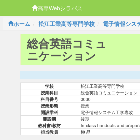
高専Webシラバス
ホーム
松江工業高等専門学校
電子情報シス
総合英語コミュ
ニケーション
学校
松江工業高等専門学校
授業科目
総合英語コミュニケーション
科目番号
0030
授業形態
授業
開設学科
電子情報システム工学専攻
開設期
後期
教科書/教材
In-class handouts and prepar
担当教員
柳 品