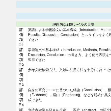
理想的な到達レベルの目安
評
英語による学術論文の基本構成（Introduction, Method
価
Results, Discussion, Conclusion）とスタイルをよ
項
できた
目1
評
学術論文の基本構成（Introduction, Methods, Results
価
Discussion, Conclusion）の書き方、よく使う表現
項
習得できた
目2
評
参考文献検索方法、文献の引用方法を十分に身につ
価
項
目3
評
自身の研究テーマに基づいた結論（Conclusion）、
価
（Evidence）、理由（Reasoning）などを明確に英
項
成できた
目4
評
査読者や学会発表を想定し、要旨（abstract）や研