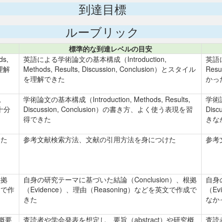
到達目標
ルーブリック
標準的な到達レベルの目安
s,
英語による学術論文の基本構成（Introduction,
英語に
く理解
Methods, Results, Discussion, Conclusion）とスタイル
Res
を理解できた
かっ
,
学術論文の基本構成（Introduction, Methods, Results,
学術論文
を十分
Discussion, Conclusion）の書き方、よく使う表現を習
Dis
得できた
きな
けた
参考文献検索方法、文献の引用方法を身につけた
参考
根拠
自身の研究テーマに基づいた結論（Conclusion）、根拠
自身
文で作
（Evidence）、理由（Reasoning）などを英文で作成で
（Ev
きた
なか
究概要
査読者や学会発表を想定し、要旨（abstract）や研究概
査読