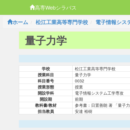
高専Webシラバス
ホーム
松江工業高等専門学校
電子情報シス
量子力学
学校
松江工業高等専門学校
授業科目
量子力学
科目番号
0032
授業形態
授業
開設学科
電子情報システム工学専攻
開設期
前期
教科書/教材
参考書：日置善朗 著 「量子
担当教員
安達 裕樹