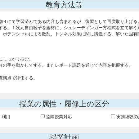
教育方法等
物４にて学習済みである内容も含まれるが、復習として再度取り上げる
する。１次元自由粒子を題材に、シュレーディンガー方程式を立て解く
。ポテンシャルによる散乱、トンネル効果に関し講義する。解いた固有
にしっかり掴む。
分の手を動かしてする。またレポート課題を通じて内容を把握する。
0点満点で評価する。
授業の属性・履修上の区分
T 利用
遠隔授業対応
実務経験の
授業計画