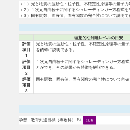
（１）光と物質の波動性・粒子性、不確定性原理等の量子力
（２）１次元自由粒子に関するシュレーディンガー方程式を
（３）固有関数、固有値、固有関数の完全性について説明で
理想的な到達レベルの目安
評価
光と物質の波動性・粒子性、不確定性原理等の量子
項目
を的確に説明できる。
1
評価
１次元自由粒子に関するシュレーディンガー方程式
項目
とができ、その結果から特徴を解説できる。
2
評価
固有関数、固有値、固有関数の完全性について的確
項目
3
学習・教育到達目標（専攻科） S1
説明