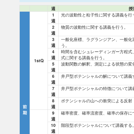
週
授
1
光の波動性と粒子性に関する講義を行
週
2
物質の波動性に関する講義を行う。
週
3
一般化座標、ラグランジアン、一般化
週
う。
4
時間を含むシュレーディンガー方程式
週
式に関する講義を行う。
1stQ
5
波動関数の解釈、測定による状態の変
週
6
井戸型ポテンシャルの解について講義
週
7
井戸型ポテンシャルの特徴について講
週
8
ポテンシャルの山への衝突による反射
前
週
期
9
確率密度、確率流密度、確率の保存に
週
10
階段型ポテンシャルについて講義する
週