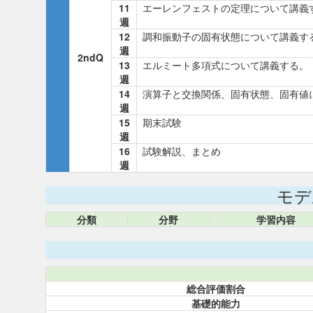
11
エーレンフェストの定理について講義
週
12
調和振動子の固有状態について講義す
週
2ndQ
13
エルミート多項式について講義する。
週
14
演算子と交換関係、固有状態、固有値
週
15
期末試験
週
16
試験解説、まとめ
週
モデ
分類
分野
学習内容
総合評価割合
基礎的能力