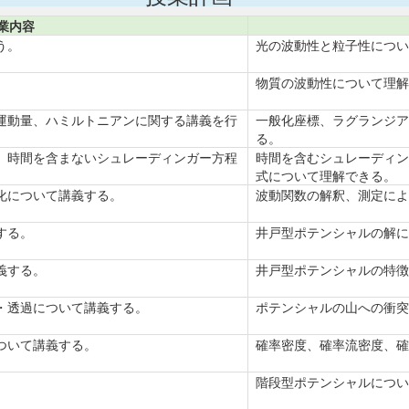
業内容
う。
光の波動性と粒子性につい
物質の波動性について理解
運動量、ハミルトニアンに関する講義を行
一般化座標、ラグランジア
る。
、時間を含まないシュレーディンガー方程
時間を含むシュレーディン
式について理解できる。
化について講義する。
波動関数の解釈、測定によ
する。
井戸型ポテンシャルの解に
義する。
井戸型ポテンシャルの特徴
・透過について講義する。
ポテンシャルの山への衝突
ついて講義する。
確率密度、確率流密度、確
。
階段型ポテンシャルについ