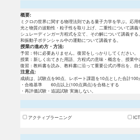
概要:
ミクロの世界に関する物理法則である量子力学を学ぶ。応用
光と物質の波動性・粒子性を取り上げ、二重性について講義
シュレーディンガー方程式を立て、その解について講義する
和振動子ポテンシャル中の運動について講義する。
授業の進め方・方法:
予習：特に必要ありません。復習をしっかりしてください。
授業：新しく出てきた用語、方程式の意味・概念を、授業中
復習：教科書を読み、教科書に沿って重要公式の導出を、自
注意点:
成績は、試験点を90点、レポート課題を10点とした合計10
・合格基準 60点以上(100点満点)を合格とする
・再評価試験・追認試験 実施しない。
アクティブラーニング
IC