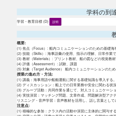
学科の到
学習・教育目標 (D)
説明
概要:
(1) 焦点（Focus）: 船内コミュニケーションのための基
(2) 技能（Skills）: 海事語彙の使用、指示の理解、日
(3) 教材（Materials）: プリント教材、船の図などの視
(4) 評価（Assessment）: 試験、課題
(5) 対象（Target Audience） 船内コミュニケーショ
授業の進め方・方法:
(1) 講義：海事用語や船舶運航に関する基礎知識を導入する
(2) ディスカッション：船上での日常業務や安全に関わる
(3) グループ活動：共同作業を通じて、対人コミュニケーシ
(4) 実技演習：マッチング問題、文章作成、問題解決型ア
リスニング・音声学習：音声教材を活用し、話し言葉として
注意点:
(1) 積極的な参加：クラス内の活動や演習に主体的に関与す