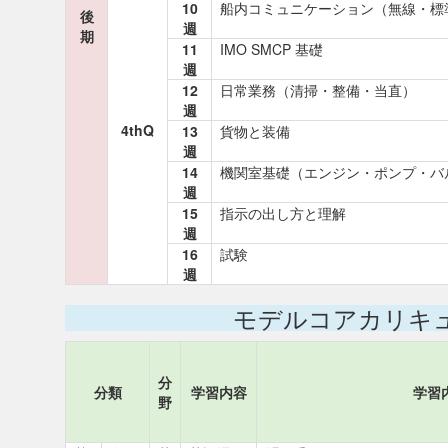
10
船内コミュニケーション（無線・標
後
週
期
11
IMO SMCP 基礎
週
12
日常業務（清掃・整備・当直）
週
4thQ
13
貨物と装備
週
14
機関室基礎（エンジン・ポンプ・バ
週
15
指示の出し方と理解
週
16
試験
週
モデルコアカリキ
分
分類
学習内容
学習
野