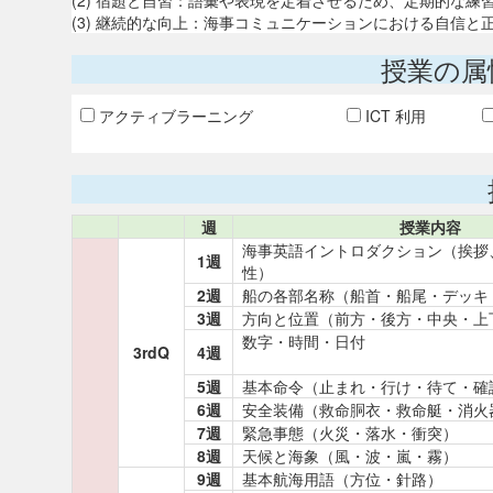
(2) 宿題と自習：語彙や表現を定着させるため、定期的な練
(3) 継続的な向上：海事コミュニケーションにおける自信
授業の属
アクティブラーニング
ICT 利用
週
授業内容
海事英語イントロダクション（挨拶
1週
性）
2週
船の各部名称（船首・船尾・デッキ
3週
方向と位置（前方・後方・中央・上
数字・時間・日付
3rdQ
4週
5週
基本命令（止まれ・行け・待て・確
6週
安全装備（救命胴衣・救命艇・消火
7週
緊急事態（火災・落水・衝突）
8週
天候と海象（風・波・嵐・霧）
9週
基本航海用語（方位・針路）