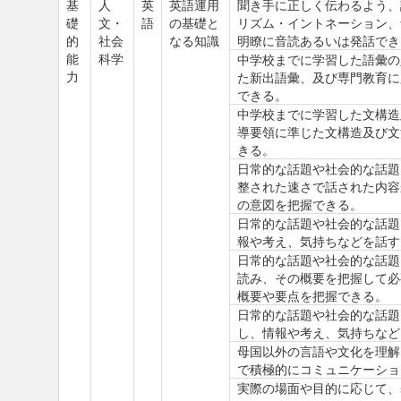
基
人
英
英語運用
聞き手に正しく伝わるよう、
礎
文・
語
の基礎と
リズム・イントネーション、
的
社会
なる知識
明瞭に音読あるいは発話でき
能
科学
中学校までに学習した語彙の
力
た新出語彙、及び専門教育に
できる。
中学校までに学習した文構造
導要領に準じた文構造及び文
きる。
日常的な話題や社会的な話題
整された速さで話された内容
の意図を把握できる。
日常的な話題や社会的な話題
報や考え、気持ちなどを話す
日常的な話題や社会的な話題
読み、その概要を把握して必
概要や要点を把握できる。
日常的な話題や社会的な話題
し、情報や考え、気持ちなど
母国以外の言語や文化を理解
で積極的にコミュニケーショ
実際の場面や目的に応じて、