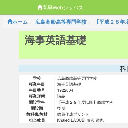
高専Webシラバス
ホーム
広島商船高等専門学校
【平成２８年
海事英語基礎
科
学校
広島商船高等専門学校
授業科目
海事英語基礎
科目番号
1922004
授業形態
講義
開設学科
【平成２８年度以降】商船学科
開設期
後期
教科書/教材
教員作成プリント
担当教員
Khaled LAOUBI,藤沢 徹也