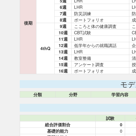
5週
LHR
L
6週
LHR
L
7週
防災訓練
防
8週
ポートフォリオ
成
後期
9週
こころと体の健康調査
こ
10週
CBT試験
C
11週
LHR
L
12週
低学年からの就職講話
企
4thQ
13週
LHR
L
14週
教室整備
清
15週
アンケート調査
授
16週
ポートフォリオ
成
モデ
分類
分野
学習内容
試験
総合評価割合
0
基礎的能力
0