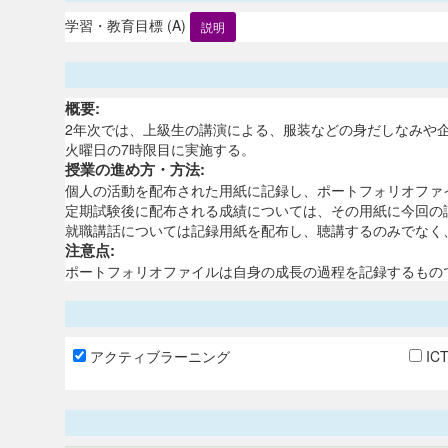
学習・教育目標 (A)
説明
概要:
2年次では、上級生の講演による、服装などの身だしなみや
火曜日の7時限目に実施する。
授業の進め方・方法:
個人の活動を配布された用紙に記録し、ポートフォリオファ
定期試験後に配布される成績については、その用紙に今回の
就職講話については記録用紙を配布し、聴講するのみでなく
注意点:
ポートフォリオファイルは自身の成長の過程を記録するもの
アクティブラーニング
IC