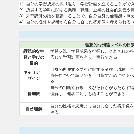
1）自分の学習成果の振り返り、学習計画を立てることがで
2）所属する学科に関する業種、職種、企業の社会的意義や
3）外部講師の話を聴講することで、自分自身の倫理感を高
4）自分の性格や思考から自分に合った将来像を考えられる
理想的な到達レベルの目
継続的な学
学習状況、学習成果を把握し、それぞれの特
習と学びの
応じて学習計画を考え、実行できる
目的
自身の所属する学科に関する業種、職種、企
キャリアデ
責任について説明でき、目指すためにやるべ
ザイン
る
自分の判断や行動、及びそれらがもたらす結
倫理観
理解し、他者に対しも諭すことができる
自分の性格や思考より自分に合った将来像を
自己理解
きる。