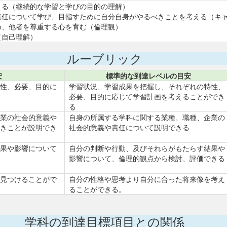
きる（継続的な学習と学びの目的の理解）
責任について学び、目指すために自分自身がやるべきことを考える（キ
め、他者を尊重する心を育む（倫理観）
（自己理解）
ルーブリック
安
標準的な到達レベルの目安
性、必要、目的に
学習状況、学習成果を把握し、それぞれの特性、
必要、目的に応じて学習計画を考えることができ
る
業の社会的意義や
自身の所属する学科に関する業種、職種、企業の
きことが説明でき
社会的意義や責任について説明できる
果や影響について
自分の判断や行動、及びそれらがもたらす結果や
影響について、倫理的観点から検討、評価できる
見つけることがで
自分の性格や思考より自分に合った将来像を考え
ることができる。
学科の到達目標項目との関係