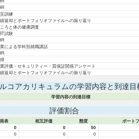
HR
HR
災訓練
績返却とポートフォリオファイルへの振り返り
ころと体の健康調査
BT試験
HR
業による学科別就職講話
HR
掃
業評価・セキュリティー・質保証関係アンケート
績返却とポートフォリオファイルへの振り返り
ルコアカリキュラムの学習内容と到達目
学習内容の到達目標
評価割合
発表
相互評価
態度
ポート
0
0
50
0
0
0