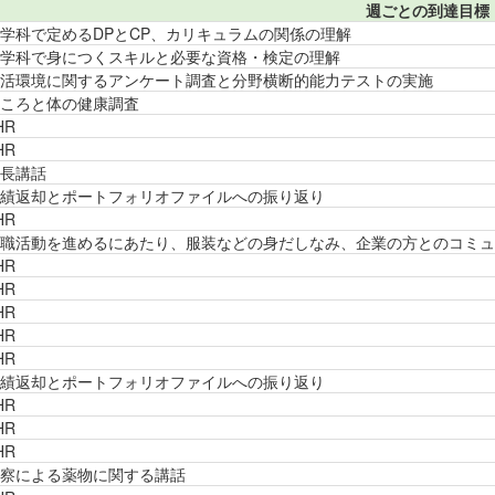
週ごとの到達目標
学科で定めるDPとCP、カリキュラムの関係の理解
学科で身につくスキルと必要な資格・検定の理解
活環境に関するアンケート調査と分野横断的能力テストの実施
ころと体の健康調査
HR
HR
長講話
績返却とポートフォリオファイルへの振り返り
HR
職活動を進めるにあたり、服装などの身だしなみ、企業の方とのコミュ
HR
HR
HR
HR
HR
績返却とポートフォリオファイルへの振り返り
HR
HR
HR
察による薬物に関する講話