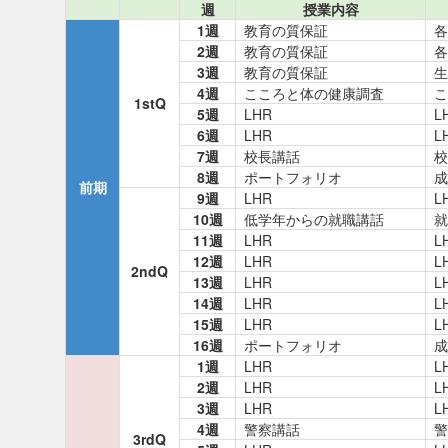
週
授業内容
1週
教育の質保証
各
2週
教育の質保証
各
3週
教育の質保証
生
4週
こころと体の健康調査
こ
1stQ
5週
LHR
L
6週
LHR
L
7週
校長講話
校
8週
ポートフォリオ
成
前期
9週
LHR
L
10週
低学年からの就職講話
就
11週
LHR
L
12週
LHR
L
2ndQ
13週
LHR
L
14週
LHR
L
15週
LHR
L
16週
ポートフォリオ
成
1週
LHR
L
2週
LHR
L
3週
LHR
L
4週
警察講話
警
3rdQ