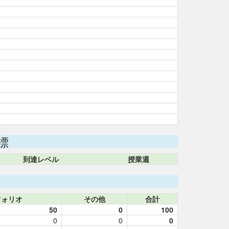
標
到達レベル
授業週
フォリオ
その他
合計
50
0
100
0
0
0