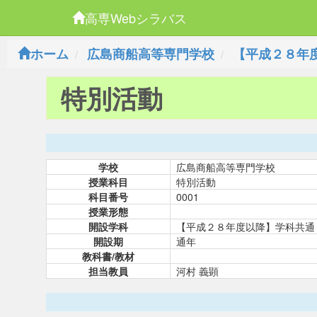
高専Webシラバス
ホーム
広島商船高等専門学校
【平成２８年
特別活動
学校
広島商船高等専門学校
授業科目
特別活動
科目番号
0001
授業形態
開設学科
【平成２８年度以降】学科共通
開設期
通年
教科書/教材
担当教員
河村 義顕