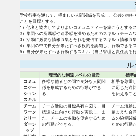
学校行事を通して、望ましい人間関係を形成し、公共の精神
ことを目標とする。
1）他者と協力してよりよいコミュニティーを築こうとする
2）集団への所属感や連帯感を深めるためのスキル（チーム
3）活動に必要な情報収集とそれを発信するスキル（情報収
4）集団の中で自分が果たすべき役割を認知し、行動できる
5）自分が果たすべき行動するスキル（自己管理と責任ある
ル
理想的な到達レベルの目安
標準
コミュ
多様な他者との間で良好な人間関
相手を尊重
ニケー
係を形成するための行動ができ
に応じた適
ション
る。
を伝えるこ
スキル
チーム
チーム活動の目標共有を図り、目
チーム活動
ワーク
標達成に向けた行動を実践し、ま
踏まえた合
とリー
た、チームの協働を促進するため
ムの協働関
ダーシ
の行動ができる。
ための行動
ップ