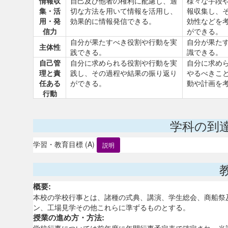
情報収
自己及び他者の権利に配慮し、適
様々な手段
集・活
切な方法を用いて情報を活用し、
報収集し、
用・発
効果的に情報発信できる。
効性などを
信力
ができる。
自分が果たすべき役割や行動を実
自分が果た
主体性
践できる。
識できる。
自己管
自分に求められる役割や行動を実
自分に求め
理と責
践し、その過程や結果の振り返り
やるべきこ
任ある
ができる。
動や計画を
行動
学科の到
学習・教育目標 (A)
説明
概要:
本校の学校行事とは、諸種の式典、講演、学生総会、商船祭
ン、工場見学その他これらに準ずるものとする。
授業の進め方・方法: