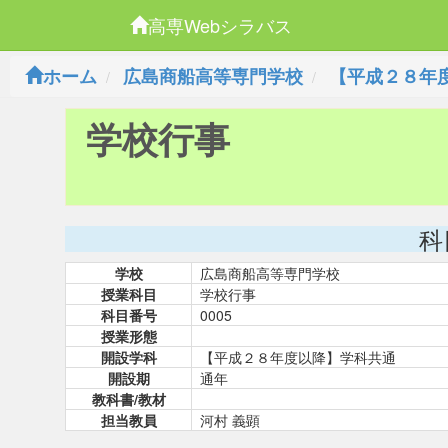
高専Webシラバス
ホーム
広島商船高等専門学校
【平成２８年
学校行事
科
学校
広島商船高等専門学校
授業科目
学校行事
科目番号
0005
授業形態
開設学科
【平成２８年度以降】学科共通
開設期
通年
教科書/教材
担当教員
河村 義顕