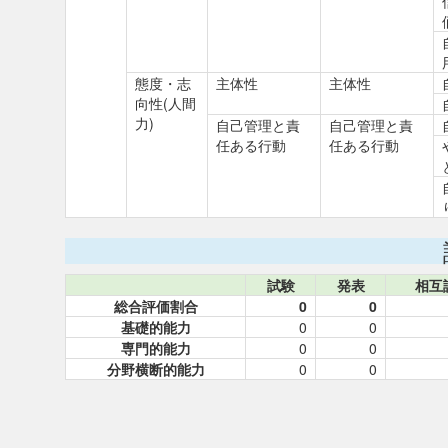
態度・志
主体性
主体性
向性(人間
力)
自己管理と責
自己管理と責
任ある行動
任ある行動
試験
発表
相互
総合評価割合
0
0
基礎的能力
0
0
専門的能力
0
0
分野横断的能力
0
0