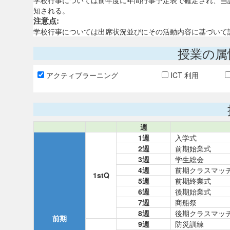
学校行事については前年度に年間行事予定表で確定され、当
知される。
注意点:
学校行事については出席状況並びにその活動内容に基づいて
授業の属
アクティブラーニング
ICT 利用
週
1週
入学式
2週
前期始業式
3週
学生総会
4週
前期クラスマッ
1stQ
5週
前期終業式
6週
後期始業式
7週
商船祭
8週
後期クラスマッ
前期
9週
防災訓練