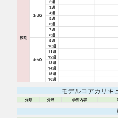
2週
3週
4週
3rdQ
5週
6週
7週
8週
後期
9週
10週
11週
12週
4thQ
13週
14週
15週
16週
モデルコアカリキ
分類
分野
学習内容