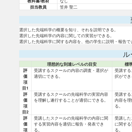
教科書/教材
なし
担当教員
笠井 聖二
選択した先端科学の概要を知り、それを説明できる。
選択した先端科学の内容に関しての実習ができる。
選択した先端科学に関する内容を、他の学生に説明・報告で
ル
理想的な到達レベルの目安
標
評
受講するスクールの内容の調査・選択が
受講する
価
適切にできる。
択ができ
項
目1
評
受講するスクールの先端科学の実習内容
受講する
価
を理解し遂行することが適切にできる。
内容を理
項
る。
目2
評
受講したスクールの先端科学の内容に関
受講した
価
する実習内容を適切に報告・発表でき
に関する
項
る。
る。