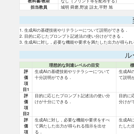
教科書/教材
なし（プリント等を配布する）
担当教員
城明 舜磨,野波 諒太,平野 旭
1. 生成AIの基礎技術やリテラシーについて説明ができる．
2. 目的に応じたプロンプト記述法の使い分けができる．
3. 生成AIに対し，必要な機能や要求を満たした出力が得ら
ル
理想的な到達レベルの目安
評
生成AIの基礎技術やリテラシーについて
生成A
価
十分説明ができる．
て説明
項
目1
評
目的に応じたプロンプト記述法の使い分
目的に
価
けが十分にできる．
分けが
項
目2
評
生成AIに対し，必要な機能や要求をすべ
生成A
価
て満たした出力が得られる指示を出せ
たした
項
る．