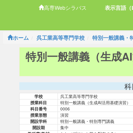
高専Webシラバス
表示言語（L
ホーム
呉工業高等専門学校
特別一般講義・
特別一般講義（生成A
科
学校
呉工業高等専門学校
授業科目
特別一般講義（生成AI活用基礎演習）
科目番号
0006
授業形態
演習
開設学科
特別一般講義・特別専門講義
開設期
集中