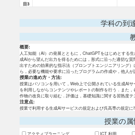
目3
学科の到
概要:
人工知能（AI）の発展とともに，ChatGPTをはじめとす
成AIから望んだ出力を得るためには，形式に沿った適切な質
出すための効果的な指示法（プロンプトエンジニアリング）に
ら，必要な機能や要求に沿ったプログラムの作成や，他人が
授業の進め方・方法:
授業はパソコンを用いて，Web上で公開されている生成AI
を利用しながらコンテンツやレポートの制作を行う．また，
作物の改良に取り組む．評価は，基礎知識に関する習熟度テ
注意点:
授業で利用する生成AIサービスの規定および呉高専の規定に
授業の属
アクティブラーニング
ICT 利用