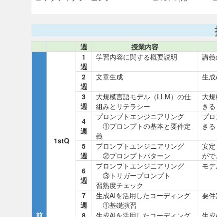
週
授業内容
1
学習内容に関する概要説明
講義
週
2
文章生成
生成
週
3
大規模言語モデル（LLM）の仕
大規
週
組みとリテラシー
きる
プロンプトエンジニアリング
プロ
4
①プロンプトの基本と要件定
きる
週
義
1stQ
5
プロンプトエンジニアリング
安定
週
②プロンプトパターン
がで
プロンプトエンジニアリング
モデ
6
③トリガープロンプト
週
習熟度チェック
7
生成AIを活用したコーディング
要件
週
①基礎演習
前
8
生成AIを活用したコーディング
生成