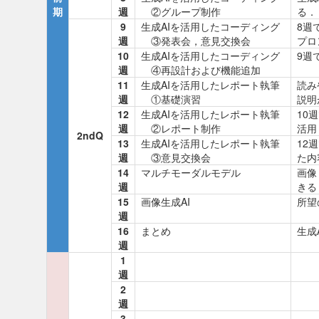
期
週
②グループ制作
る．
9
生成AIを活用したコーディング
8週
週
③発表会，意見交換会
プロ
10
生成AIを活用したコーディング
9週
週
④再設計および機能追加
11
生成AIを活用したレポート執筆
読み
週
①基礎演習
説明
12
生成AIを活用したレポート執筆
10
週
②レポート制作
活用
2ndQ
13
生成AIを活用したレポート執筆
12
週
③意見交換会
た内
14
マルチモーダルモデル
画像
週
きる
15
画像生成AI
所望
週
16
まとめ
生成
週
1
週
2
週
3