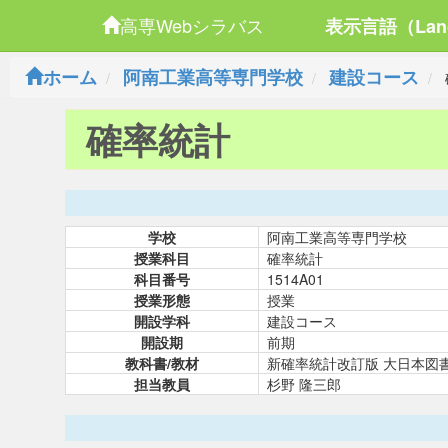
高専Webシラバス
表示言語（Lan
ホーム
阿南工業高等専門学校
建設コース
確率統計
学校
阿南工業高等専門学校
授業科目
確率統計
科目番号
1514A01
授業形態
授業
開設学科
建設コース
開設期
前期
教科書/教材
新確率統計改訂版 大日本図
担当教員
杉野 隆三郎