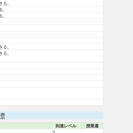
きる。
る。
る。
。
きる。
きる。
標
到達レベル
授業週
3