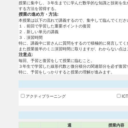
授業に集中し、３年生までに学んだ数学的な知識と技術を生
する方法を習得する。
授業の進め方・方法:
本授業は以下の流れで講義するので、集中して臨んでくださ
１．前回で学習した重要ポイントの復習
２．新しい単元の講義
３．演習時間
特に、講義中に皆さんに質問をするので積極的に発言してく
また授業後半のミニ演習時間に取りますが、わからない点は
注意点:
毎回、予習と復習をして授業に臨むこと。
３年生で学習した線形代数と微分積分の関連部分を必ず復習
特に、予習をしっかりすると授業の理解が進みます。
アクティブラーニング
IC
週
授業内容