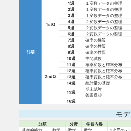
1週
１変数データの整理
2週
１変数データの整理
3週
１変数データの整理
4週
２変数データの整理
1stQ
5週
２変数データの整理
6週
２変数データの整理
7週
確率の性質
8週
確率の性質
前期
9週
確率の性質
10週
中間試験
11週
確率変数と確率分布
12週
確率変数と確率分布
2ndQ
13週
確率変数と確率分布
14週
統計量の基礎
期末試験
15週
答案返却
16週
モデ
分類
分野
学習内容
基礎的能力
数学
数学
数学
1次元のデ