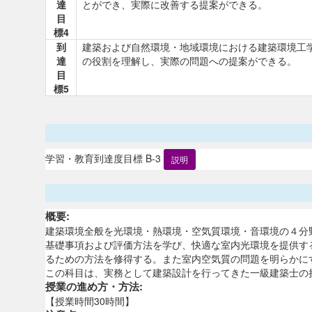
達
とができ、実際に改善する提案ができる。
目
標4
到
建築および自然環境・地域環境における建築環境工
達
の役割を理解し、実際の問題への提案ができる。
目
標5
学習・教育到達度目標 B-3
説明
概要:
建築環境全般を光環境・熱環境・空気質環境・音環境の４分
基礎事項および評価方法を学び、快適な室内光環境を提供す
るための方法を修得する。また室内空気質の問題を明らかに
この科目は、実務として建築設計を行ってきた一級建築士の
授業の進め方・方法:
【授業時間30時間】