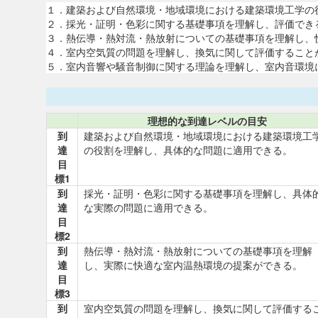
１．建築および自然環境・地域環境における建築環境工学の
２．採光・証明・色彩に関する基礎事項を理解し、評価でき
３．熱伝導・熱対流・熱放射についての基礎事項を理解し、
４．室内空気質の問題を理解し、換気に関して評価すること
５．室内音響や騒音制御に関する理論を理解し、室内音環境
理想的な到達レベルの目安
到
建築および自然環境・地域環境における建築環境工
達
の役割を理解し、具体的な問題に適用できる。
目
標1
到
採光・証明・色彩に関する基礎事項を理解し、具体
達
な実際の問題に適用できる。
目
標2
到
熱伝導・熱対流・熱放射についての基礎事項を理解
達
し、実際に快適な室内温熱環境の提案ができる。
目
標3
到
室内空気質の問題を理解し、換気に関して評価する