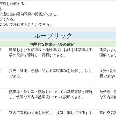
役割を理解する。
る。
快適な室内温熱環境の提案ができる。
ができる。
について評価することができる。
ルーブリック
標準的な到達レベルの目安
学
建築および自然環境・地域環境における建築環境工
建築およ
学の役割を理解し、説明ができる。
理解でき
的
採光・証明・色彩に関する基礎事項を理解し、説明
採光・証
できる。
明できな
熱伝導・熱対流・熱放射についての基礎事項を理解
熱伝導・
し、快適な室内温熱環境について説明できる。
な室内温
こ
室内空気質の問題を理解し、換気に関して評価する
室内空気