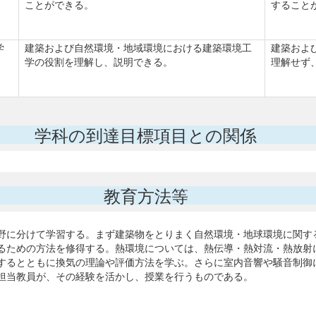
ことができる。
すること
学
建築および自然環境・地域環境における建築環境工
建築およ
学の役割を理解し、説明できる。
理解せず
学科の到達目標項目との関係
教育方法等
野に分けて学習する。まず建築物をとりまく自然環境・地球環境に関す
るための方法を修得する。熱環境については、熱伝導・熱対流・熱放射
するとともに換気の理論や評価方法を学ぶ。さらに室内音響や騒音制御
担当教員が、その経験を活かし、授業を行うものである。