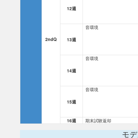
12週
音環境
2ndQ
13週
音環境
14週
音環境
15週
16週
期末試験返却
モデ