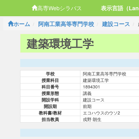
高専Webシラバス
表示言語（Lan
ホーム
阿南工業高等専門学校
建設コース
建築環境工学
学校
阿南工業高等専門学校
授業科目
建築環境工学
科目番号
1894301
授業形態
講義
開設学科
建設コース
開設期
前期
教科書/教材
エコハウスのウソ2
担当教員
戎野 朗生