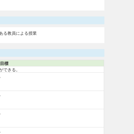
ある教員による授業
目標
ができる。
。
。
。
。