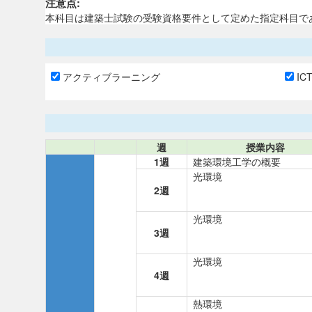
注意点:
本科目は建築士試験の受験資格要件として定めた指定科目で
アクティブラーニング
IC
週
授業内容
1週
建築環境工学の概要
光環境
2週
光環境
3週
光環境
4週
熱環境