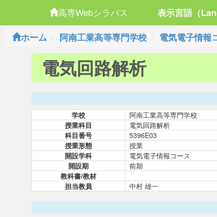
高専Webシラバス
表示言語（Lan
ホーム
阿南工業高等専門学校
電気電子情報
電気回路解析
学校
阿南工業高等専門学校
授業科目
電気回路解析
科目番号
5396E03
授業形態
授業
開設学科
電気電子情報コース
開設期
前期
教科書/教材
担当教員
中村 雄一