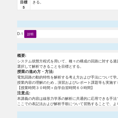
目標
きる。
5
D-1
説明
概要:
システム状態方程式を用いて、種々の構成の回路に対する過
選択して解析できることを目標とする。
授業の進め方・方法:
電気回路の動的特性を解析する考え方および手法について学
授業内容の理解のため，演習およびレポート課題等も実施す
【授業時間３０時間＋自学自習時間６０時間】
注意点:
本講義の内容は線形力学系の解析に共通的に応用できる手法
ここでの表記法および解析手順について習熟することで、よ