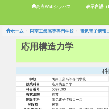
高専Webシラバス
表示言語（L
ホーム
阿南工業高等専門学校
電気電子情報
応用構造力学
科
学校
阿南工業高等専門学校
授業科目
応用構造力学
科目番号
5397C03
授業形態
授業
開設学科
電気電子情報コース
開設期
後期