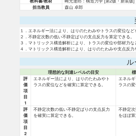
教科書/教材
崎元達郎：構造力学 [第2版・新装版
担当教員
森山 卓郎
１．エネルギー法により、はりのたわみやトラスの変位など
２．不静定次数の低い不静定ばりの支点反力を算定できる。
３．マトリックス構造解析により、トラスの変位や部材力な
４．マトリックス構造解析により、はりのたわみや支点反力
ル
理想的な到達レベルの目安
標
評
エネルギー法により、はりのたわみやト
エネルギ
価
ラスの変位などを確実に算定できる。
ラスの変
項
目
1
評
不静定次数の低い不静定ばりの支点反力
不静定次
価
を確実に算定できる。
をほぼ算
項
目
2