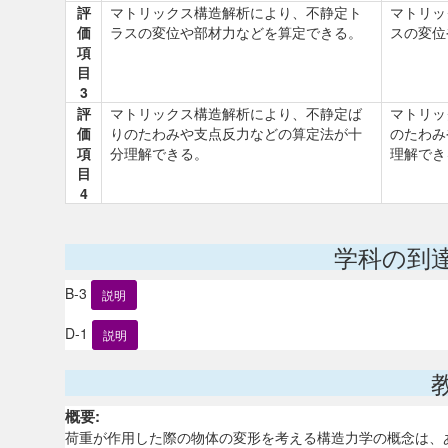
評
マトリックス構造解析により、不静定ト
マトリッ
価
ラスの変位や部材力などを算定できる。
スの変位
項
目
3
評
マトリックス構造解析により、不静定ば
マトリッ
価
りのたわみや支点反力などの算定法が十
のたわみ
項
分理解できる。
理解でき
目
4
学科の到
B-3
説明
D-1
説明
概要:
荷重が作用した際の物体の変形を考える構造力学の概念は、