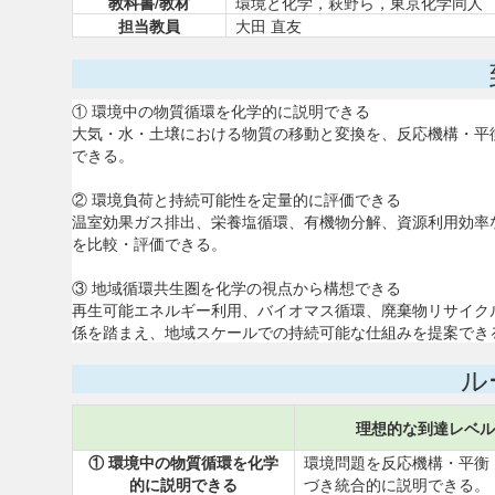
教科書/教材
環境と化学，萩野ら，東京化学同人
担当教員
大田 直友
① 環境中の物質循環を化学的に説明できる
大気・水・土壌における物質の移動と変換を、反応機構・平
できる。
② 環境負荷と持続可能性を定量的に評価できる
温室効果ガス排出、栄養塩循環、有機物分解、資源利用効率
を比較・評価できる。
③ 地域循環共生圏を化学の視点から構想できる
再生可能エネルギー利用、バイオマス循環、廃棄物リサイク
係を踏まえ、地域スケールでの持続可能な仕組みを提案でき
ル
理想的な到達レベル
① 環境中の物質循環を化学
環境問題を反応機構・平衡
的に説明できる
づき統合的に説明できる。