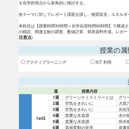
を化学的視点から多角的に検討する。
各テーマに対してレポート課題を課し、物質収支、エネルギ
本科目は【授業時間30時間＋自学自習時間60時間】で構成
の精読、関連文献の調査、数値計算、発表資料作成、レポー
注意点:
授業の属
アクティブラーニング
ICT 利用
週
授業内容
1週
グリーンケミストリーとは
グリ
2週
空気をきれいに
大気
3週
空気をきれいに
光化
4週
貴重な水資源
水の
1stQ
5週
貴重な水資源
排水
6週
気候変動の化学
炭素