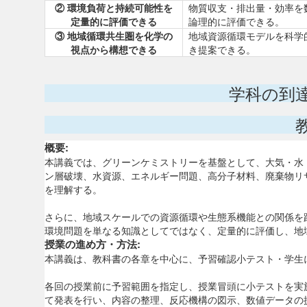
② 環境負荷と持続可能性を
物質収支・排出量・効率を
定量的に評価できる
論理的に評価できる。
③ 地域循環共生圏を化学の
地域資源循環モデルを科学
視点から構想できる
き提案できる。
学科の到
概要:
本講義では、グリーンケミストリーを基盤として、大気・水
ン層破壊、水資源、エネルギー問題、高分子材料、廃棄物リ
を理解する。
さらに、地域スケールでの資源循環や生態系機能との関係を
環境問題を単なる知識としてではなく、定量的に評価し、地
授業の進め方・方法:
本講義は、教科書の各章を中心に、予習確認小テスト・学生
各回の授業前に予習範囲を指定し、授業冒頭に小テストを実施す
て発表を行い、内容の整理、反応機構の図示、数値データの