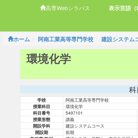
高専Webシラバス
表示言語（L
ホーム
阿南工業高等専門学校
建設システム
環境化学
科
学校
阿南工業高等専門学校
授業科目
環境化学
科目番号
5497101
授業形態
講義
開設学科
建設システムコース
開設期
前期