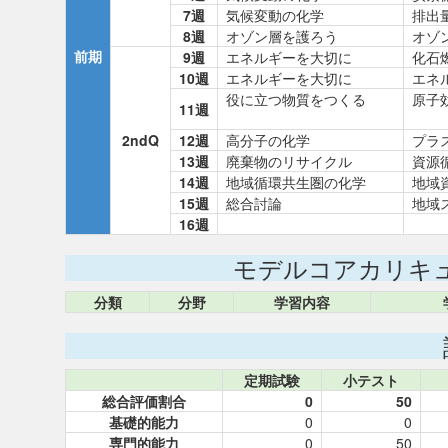
7週
気候変動の化学
排出
8週
オゾン層を護ろう
オゾ
前期
9週
エネルギーを大切に
化石
10週
エネルギーを大切に
エネ
役に立つ物質をつくる
原子
11週
2ndQ
12週
高分子の化学
プラ
13週
廃棄物のリサイクル
資源
14週
地域循環共生圏の化学
地域
15週
総合討論
地域
16週
モデルコアカリキ
分類
分野
学習内容
定期試験
小テスト
総合評価割合
0
50
基礎的能力
0
0
専門的能力
0
50