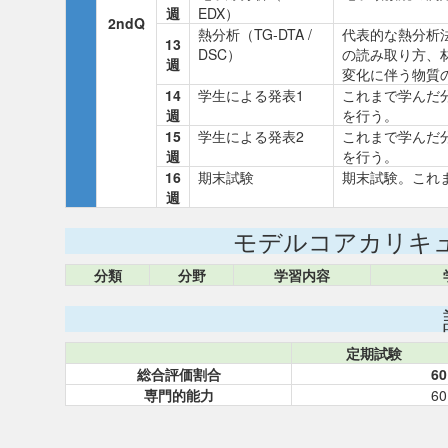
週
EDX）
2ndQ
熱分析（TG-DTA /
代表的な熱分析法
13
DSC）
の読み取り方、
週
変化に伴う物質
14
学生による発表1
これまで学んだ
週
を行う。
15
学生による発表2
これまで学んだ
週
を行う。
16
期末試験
期末試験。これ
週
モデルコアカリキ
分類
分野
学習内容
定期試験
総合評価割合
60
専門的能力
60