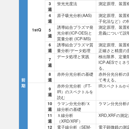
3
蛍光光度法
測定原理、装置
週
4
原子吸光分析(AAS)
測定原理、装置
週
子化法など）の
誘導結合プラズマ発
測定原理、装置
1stQ
5
光分析(ICP-OES)と
意義について説
週
質量分析 (ICP-MS)
6
誘導結合プラズマ質
測定原理、装置
週
量分析/データ処理
正確さと精度の
データ処理と実践
検出限界、定量
7
ICP-AESで
週
る。
8
赤外分光分析の基礎
赤外分光分析の
前
週
て考える。
期
赤外分光分析（FT-
IRスペクトル
9
IR）のスペクトルを
週
読む
10
ラマン分光分析/Ｘ
ラマン分光分析
週
線分析の基礎
11
Ｘ線分析
XRD,XRFの
週
（XRD/XRF）
12
電子線分析（SEM-
電子顕微鏡の測