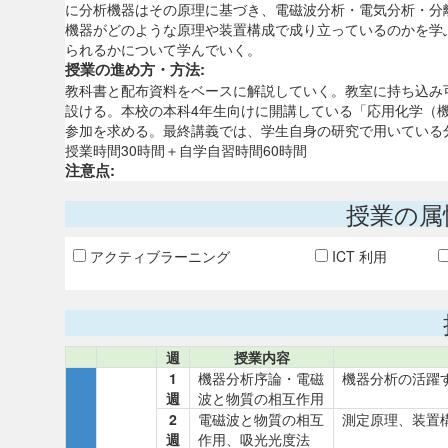
に分析機器はその原理に基づき、電磁波分析・電気分析・分
機器がどのような原理や装置構成で成り立っているのかを学
られるかについて学んでいく。
授業の進め方・方法:
教科書と配布資料をベースに解説していく。教室に持ち込み
設ける。本校の本科4年生向けに開講している「応用化学（
参加を求める。最終講義では、学生自身の研究で用いている
授業時間30時間＋自学自習時間60時間
注意点:
授業の属
アクティブラーニング
ICT 利用
週
授業内容
1
機器分析序論・電磁
機器分析の活躍
週
波と物質の相互作用
2
電磁波と物質の相互
測定原理、装置
週
作用、吸光光度法