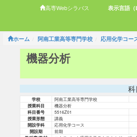
高専Webシラバス
表示言語（L
ホーム
阿南工業高等専門学校
応用化学コー
機器分析
科
学校
阿南工業高等専門学校
授業科目
機器分析
科目番号
5516Z01
授業形態
講義
開設学科
応用化学コース
開設期
前期