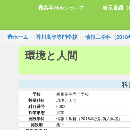
高専Webシラバス
表示言語（L
ホーム
香川高等専門学校
情報工学科（201
環境と人間
科
学校
香川高等専門学校
授業科目
環境と人間
科目番号
0003
授業形態
授業
開設学科
情報工学科（2018年度以前入学者）
開設期
集中