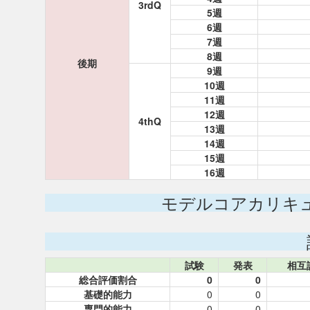
3rdQ
5週
6週
7週
8週
後期
9週
10週
11週
12週
4thQ
13週
14週
15週
16週
モデルコアカリキ
試験
発表
相互
総合評価割合
0
0
基礎的能力
0
0
専門的能力
0
0