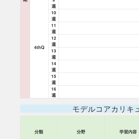
週
10
週
11
週
12
週
4thQ
13
週
14
週
15
週
16
週
モデルコアカリキ
分類
分野
学習内容