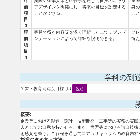
評
実際の企業人等との仕事を通して自身のキャリ
実際
価
アデザインを明確にし，将来の目標を設定する
身の
項
ことができる。
こと
目
3
評
実習で得た内容等を深く理解した上で，プレゼ
プレ
価
ンテーションによって詳細な説明できる。
得た
項
目
4
学科の到
学習・教育到達度目標 (E)
説明
概要:
企業等における製造，設計，技術開発，工事等の実務の実態
人としての自覚を持たせる。また，実習先における独自技術
術感覚を養う。全行程を通してコアカリキュラムの教育内容
授業の進め方・方法: