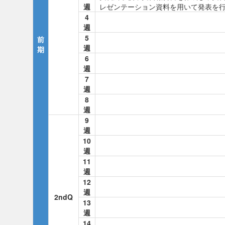
週
レゼンテーション資料を用いて発表を
4
週
5
前
週
期
6
週
7
週
8
週
9
週
10
週
11
週
12
週
2ndQ
13
週
14