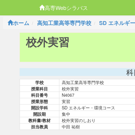
高専Webシラバス
ホーム
高知工業高等専門学校
SD エネルギ
校外実習
科
学校
高知工業高等専門学校
授業科目
校外実習
科目番号
N4067
授業形態
実習
開設学科
SD エネルギー・環境コース
開設期
集中
教科書/教材
校外実習のしおり
担当教員
中田 祐樹