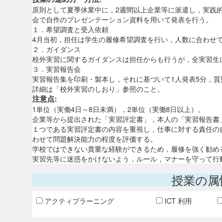
原則として夏季休業中に，2週間以上企業等に派遣し，実践
会で自作のプレゼンテーション資料を用いて発表を行う。
１．希望調査と受入依頼
4月当初，担任は学生の履修希望調査を行い，人数に合わせ
２．ガイダンス
校外実習に関するガイダンスは担任からも行うが，全実習生
３．実習報告会
実習報告集を印刷・製本し，それに基づいて1人発表5分，質
詳細は「校外実習のしおり」参照のこと。
注意点:
1単位（実働4日～8日未満），2単位（実働8日以上）。
企業等から提出された「実習評定書」，本人の「実習報告書
１つである実習評定書の内容を重視し，仕事に対する責任の
わせて問題解決能力の程度を評価する。
学校ではできない貴重な経験ができるため，履修を強く勧め
実習先等に迷惑をかけないよう，ルール，マナーを守って行
授業の属
アクティブラーニング
ICT 利用