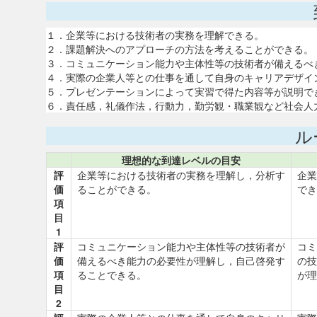
１．企業等における技術者の実務を理解できる。
２．課題解決へのアプローチの方法を考えることができる。
３．コミュニケーション能力や主体性等の技術者が備えるべ
４．実際の企業人等との仕事を通して自身のキャリアデザイ
５．プレゼンテーションによって実習で得た内容等が説明で
６．責任感，礼儀作法，行動力，勤労観・職業観など社会人
ル
理想的な到達レベルの目安
評
企業等における技術者の実務を理解し，分析す
企業
価
ることができる。
でき
項
目
1
評
コミュニケーション能力や主体性等の技術者が
コミ
価
備えるべき能力の必要性が理解し，自己啓発す
の技
項
ることできる。
が理
目
2