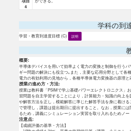
項目
ができる。
4
学科の到
学習・教育到達度目標 (C)
説明
概要:
半導体デバイスを用いて効率よく電力の変換と制御を行うパ
ギー問題の解決にも役立つ｡また，主要な応用分野として各
電力の有効利用の見地から，各種半導体電力変換器の原理と
授業の進め方・方法:
授業は教科書「PSIMで学ぶ基礎パワーエレクトロニクス」
習問題を自主学習することにより，計算能力・知識の向上を
や解答方法を正し，模範解答に準じた解答手法を身に着ける
で管理し，課題は提出期日に提出すること。なお，授業には
るため，講義にシミュレーション実習を取り入れるためノー
注意点:
【成績評価の基準・方法】