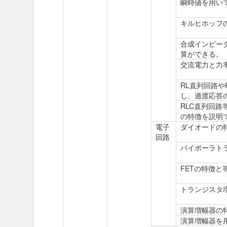
瞬時値を用い
キルヒホッフ
合成インピー
算ができる。
交流電力と力
RL直列回路
し、過渡応答
RLC直列回
の特徴を説明
電子
ダイオードの
回路
バイポーラト
FETの特徴
トランジスタ
演算増幅器の
演算増幅器を