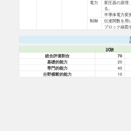
電力
変圧器の原理
る。
半導体電力変
制御
伝達関数を用
ブロック線図
試験
総合評価割合
70
基礎的能力
20
専門的能力
40
分野横断的能力
10