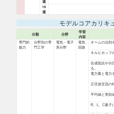
週
16
週
モデルコアカリキ
学習
分類
分野
内容
専門的
分野別の専
電気・電子
電気
オームの法則
能力
門工学
系分野
回路
キルヒホッフ
合成抵抗や分
る。
電力量と電力
正弦波交流の
平均値と実効
R、L、C素