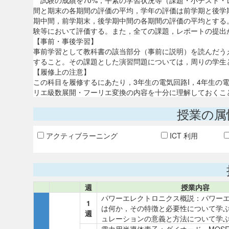
試験の成績を70%，平素の学習状況等（課題・小テスト・
間と期末の各期間の評価の平均，学年の評価は前学期と後学
期中間，前学期末，後学期中間の各期間の評価の平均とする
験等において評価する。また，全ての課題，レポートの提出
【事前・事後学習】
事前学習として教科書の該当部分（事前に説明）を読んだう
すること。その課題とした演習問題については，周りの学生
【履修上の注意】
この科目を履修するにあたり，3年生の電気回路I，4年生の
リエ級数展開・フーリエ変換の内容を十分に理解しておくこ
授業の属
アクティブラーニング
ICT 利用
週
授業内容
パワーエレクトロニクス概説：パワー
1
は何か，その特徴と必要性について学
週
ュレーションの意義と方法について学