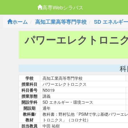
高専Webシラバス
ホーム
高知工業高等専門学校
SD エネルギ
パワーエレクトロニ
科
学校
高知工業高等専門学校
授業科目
パワーエレクトロニクス
科目番号
N5019
授業形態
講義
開設学科
SD エネルギー・環境コース
開設期
通年
教科書/
教科書：野村弘他「PSIMで学ぶ基礎パワーエ
教材
トロニクス」（コロナ社）
担当教員
中田 祐樹