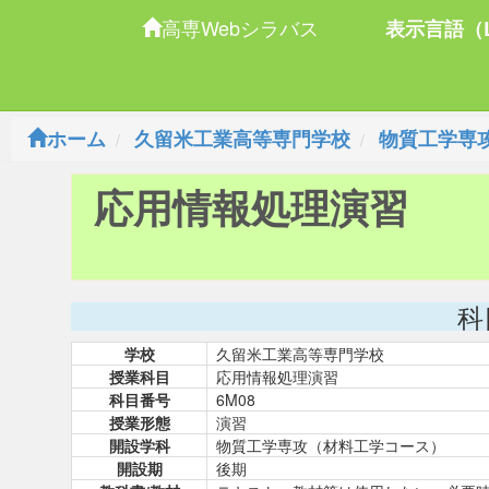
高専Webシラバス
表示言語（L
ホーム
久留米工業高等専門学校
物質工学専
応用情報処理演習
科
学校
久留米工業高等専門学校
授業科目
応用情報処理演習
科目番号
6M08
授業形態
演習
開設学科
物質工学専攻（材料工学コース）
開設期
後期