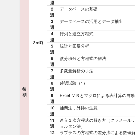
週
2
データベースの基礎
週
3
データベースの活用とデータ抽出
週
4
行列と連立方程式
週
3rdQ
5
統計と回帰分析
週
6
微分積分と方程式の解法
週
7
多変量解析の手法
週
8
確認試験（1）
後
週
期
9
Excel-ＶＢとマクロによる表計算の自
週
10
補間法，外挿の注意
週
11
連立１次方程式の解き方（クラメール
週
ョルタン法）
12
ラプラスの方程式の差分法による数値