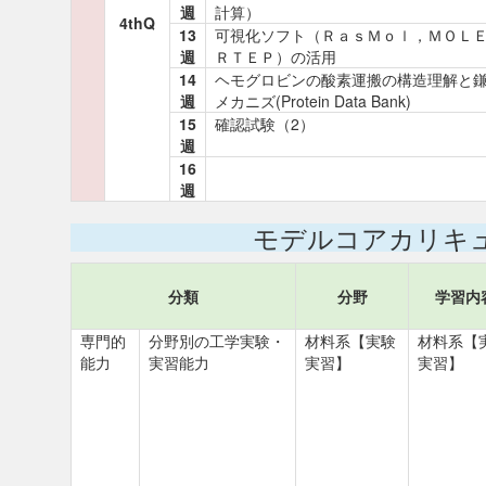
週
計算）
4thQ
13
可視化ソフト（ＲａｓＭｏｌ，ＭＯＬ
週
ＲＴＥＰ）の活用
14
ヘモグロビンの酸素運搬の構造理解と
週
メカニズ(Protein Data Bank)
15
確認試験（2）
週
16
週
モデルコアカリキ
分類
分野
学習内
専門的
分野別の工学実験・
材料系【実験
材料系【
能力
実習能力
実習】
実習】