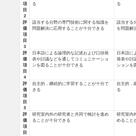
項
る
る
目
2
評
該当する分野の専門技術に関する知識を
該当する
価
問題解決に応用することが十分できる
を問題解
項
目
3
評
日本語による論理的な記述および口頭発
日本語に
価
表や討議などを通してコミュニケーショ
発表や討
項
ンを図ることが十分できる
ションを
目
4
評
自主的，継続的に学習することが十分で
自主的，
価
きる
る
項
目
5
評
研究室内外の研究者と共同で検討を進め
研究室内
価
ることが十分できる
めること
項
目