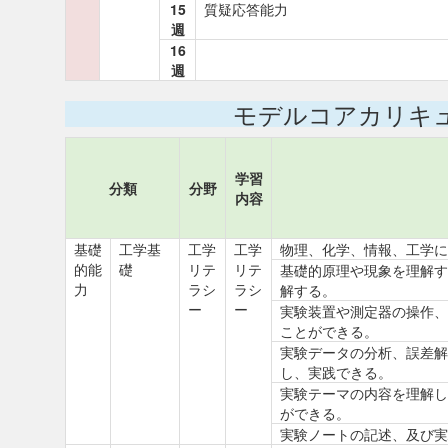
15
質疑応答能力
週
16
週
モデルコアカリキ
学習
分類
分野
内容
基礎
工学基
工学
工学
物理、化学、情報、工学に
的能
礎
リテ
リテ
基礎的原理や現象を理解す
力
ラシ
ラシ
解する。
ー
ー
実験装置や測定器の操作、
ことができる。
実験データの分析、誤差解
し、実践できる。
実験テーマの内容を理解し
ができる。
実験ノートの記述、及び実