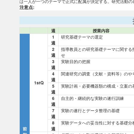
は一人が一つのテーマで正式に配属が決定する。研究活動の
注意点:
週
授業内容
1
研究基礎テーマの選定
週
2
指導教員との研究基礎テーマに関する
週
せ
3
実験目的の把握
週
4
関連研究の調査（文献・資料等）のや
週
1stQ
5
実験計画・必要機器類の構成・立案の
週
6
自主的・継続的な実験の遂行訓練
週
7
実験の遂行とデータ整理の基礎
週
8
実験データへの妥当性に対する基礎分
前
週