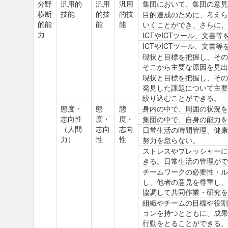
分野
汎用的
汎用
汎用
集団において、集団の意見
横断
技能
的技
的技
目的達成のために、考えら
的能
能
能
いくことができ、さらに、
力
ICTやICTツール、文書
ICTやICTツール、文
現状と目標を把握し、その
そこから主要な原因を見出
現状と目標を把握し、その
発見した課題について主要
絞り込むことができる。
態度・
態
態
身内の中で、周囲の状況を
志向性
度・
度・
集団の中で、自身の能力を
（人間
志向
志向
日常生活の時間管理、健康
力）
性
性
努力を怠らない。
ストレスやプレッシャーに
きる。日常生活の管理がで
チームワークの必要性・ル
し、他者の意見を尊重し、
協調して共同作業・研究を
組織やチームの目標や役割
ョンを持つとともに、成果
行動をとることができる。