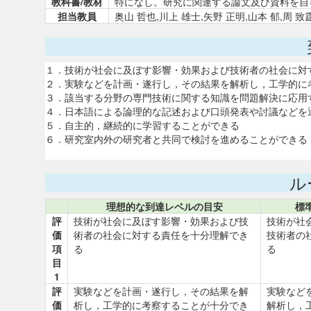
教科書/教材
特になし。研究に関連する論文及び資料を自
担当教員
奥山 哲也,川上 雄士,矢野 正明,山本 郁,周 致
１．技術が社会に及ぼす影響・効果および技術者の社会に対
２．実験などを計画・遂行し，その結果を解析し，工学的に
３．該当する分野の専門技術に関する知識を問題解決に応用
４．日本語による論理的な記述および口頭発表や討議などを
５．自主的，継続的に学習することができる
６．研究室内外の研究者と共同で検討を進めることができる
ル
理想的な到達レベルの目安
標
評
技術が社会に及ぼす影響・効果および技
技術が社
価
術者の社会に対する責任を十分理解でき
技術者の
項
る
る
目
1
評
実験などを計画・遂行し，その結果を解
実験など
価
析し，工学的に考察することが十分でき
解析し，