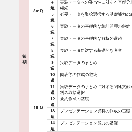
4
実験データへの妥当性に対する基礎分
週
継続
3rdQ
5
必要データを取捨選択する基礎能力の
週
6
実験データの基礎的な統計処理の継続
週
7
実験データの基礎的な解析の継続
週
8
実験データに対する基礎的な考察
後
週
期
9
実験データのまとめ
週
10
図表等の作成の継続
週
11
実験データのまとめに対する関連文献
週
料の取捨選択
12
要約作成の基礎
週
4thQ
13
プレゼンテーション資料の作成の基礎
週
14
プレゼンテーション能力の基礎
週