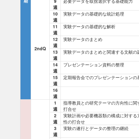
期
9
必要データを取捨選択する基礎能力
週
10
実験データの基礎的な統計処理
週
11
実験データの基礎的な解析
週
12
実験データのまとめ
週
2ndQ
13
実験データのまとめと関連する文献の
週
14
プレゼンテーション資料の整理
週
15
定期報告会でのプレゼンテーションの
週
16
週
1
指導教員との研究テーマの方向性に関
週
打合せ
2
実験計画や必要機器類の構成に対する
週
性の打合せ
3
実験の遂行とデータの整理の継続
週