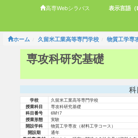
高専Webシラバス
表示言語（L
ホーム
久留米工業高等専門学校
物質工学専
専攻科研究基礎
科
学校
久留米工業高等専門学校
授業科目
専攻科研究基礎
科目番号
6M17
授業形態
実験
開設学科
物質工学専攻（材料工学コース）
開設期
通年