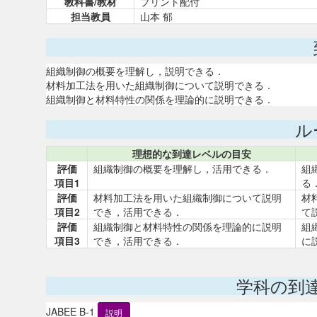
教科書/教材
プリント配付
担当教員
山本 郁
組織制御の概要を理解し，説明できる．
材料加工法を用いた組織制御について説明できる．
組織制御と材料特性の関係を理論的に説明できる．
ル
理想的な到達レベルの目安
評価
組織制御の概要を理解し，活用できる．
組
項目1
る
評価
材料加工法を用いた組織制御について説明
材
項目2
でき，活用できる．
て
評価
組織制御と材料特性の関係を理論的に説明
組
項目3
でき，活用できる．
に
学科の到
JABEE B-1
説明