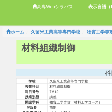
高専Webシラバス
表示言語（L
ホーム
久留米工業高等専門学校
物質工学専
材料組織制御
科
学校
久留米工業高等専門学校
授業科目
材料組織制御
科目番号
7M12
授業形態
講義
開設学科
物質工学専攻（材料工学コース）
開設期
前期