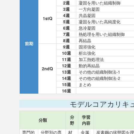
2週
凝固を用いた組織制御
3週
一方向凝固
4週
共晶凝固
1stQ
5週
凝固を用いた高純度化
6週
急冷凝固
7週
熱処理を用いた組織制御
8週
再結晶
前期
9週
固溶強化
10週
析出強化
11週
加工熱処理法
12週
動的再結晶
2ndQ
13週
その他の組織制御法-1
14週
その他の組織制御法-2
15週
まとめ
16週
モデルコアカリキ
分
学習
分類
野
内容
専門的
分野別の専
材
金属
炭素鋼の状態図を理