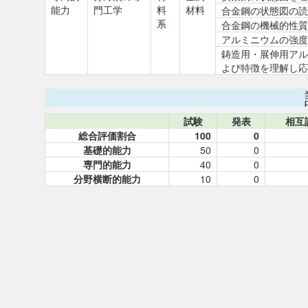
能力
門工学
料
材料
合金鋼の状態図の読
系
合金鋼の機械的性質
アルミニウムの強度
鋳造用・展伸用アル
よび特徴を理解し応
試験
発表
相互
総合評価割合
100
0
基礎的能力
50
0
専門的能力
40
0
分野横断的能力
10
0