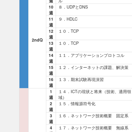
週
ル
10
８．UDPとDNS
週
11
９．HDLC
週
12
１０．TCP
週
2ndQ
13
１０．TCP
週
14
１１．アプリケーションプロトコル
週
15
１２．インターネットの課題、解決策
週
16
１３．期末試験再現演習
週
1
１４．ICTの現状と将来（技術、適用領
週
域）
2
１５．情報源符号化
週
3
１６．ネットワーク技術概要 固定系
週
4
１７．ネットワーク技術概要 無線系