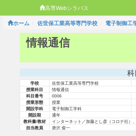
高専Webシラバス
ホーム
佐世保工業高等専門学校
電子制御工
情報通信
科
学校
佐世保工業高等専門学校
授業科目
情報通信
科目番号
0006
授業形態
授業
開設学科
電子制御工学科
開設期
通年
教科書/教材
インターネット／加藤とし彦（コロナ社）
担当教員
唐沢 俊一