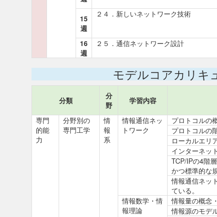
２４．新しいネットワーク技術
15
週
16
２５．通信ネットワーク設計
週
モデルコアカリキ
分
分類
学習内容
野
専門
分野別の
情
情報通信ネッ
プロトコルの
的能
専門工学
報
トワーク
プロトコルの
力
系
ローカルエリ
インターネッ
TCP/IPの
かつ標準的な
情報通信ネッ
ている。
情報数学・情
情報量の概念
報理論
情報源のモデ