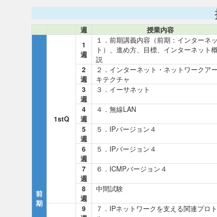
週
授業内容
１．前期講義内容（前期：インターネ
1
ト）、進め方、目標、インターネット
週
説
2
２．インターネット・ネットワークア
週
キテクチャ
3
３．イーサネット
週
4
４．無線LAN
1stQ
週
5
５．IPバージョン４
週
6
５．IPバージョン４
週
7
６．ICMPバージョン４
週
8
中間試験
前
週
期
9
７．IPネットワークを支える関連プロ