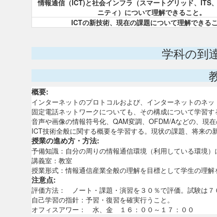
情報通信（ICT)と社会インフラ（スマートグリッド、ITS
ニティ）について理解できること。
ICTの新技術、現在の課題について理解できる
学科の到
概要:
インターネットのプロトコルおよび、インターネットのネッ
固定電話ネットワークについても、その構成について学習す
音声や画像の情報符号化、QAM変調、OFDM/Aなどの、
ICT技術全般に関する概要を学習する。現状の課題、将来の
授業の進め方・方法:
予備知識：自分の周りの情報通信環境（利用している環境）
講義室：教室
授業形式：情報通信産業全般の理解を目標として学生の理解
注意点:
評価方法： ノート・課題・演習を３０％で評価。試験は７
自己学習の指針：予習・復習を確実行うこと。
オフィスアワー： 水、金 １６：００～１７：００