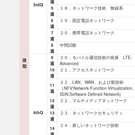
週
3rdQ
5
１８．ネットワーク技術 無線系
週
6
１９．固定電話ネットワーク
週
7
２０．携帯電話ネットワーク
週
8
中間試験
週
9
２０．モバイル通信技術の発展 LTE-
後
週
Advanced
期
10
２１．アクセスネットワーク
週
２２．LAN、WAN、および新技術
11
（NFV:Network Function Virtualization
週
SDN:Software Defined Network)
12
２２．マルチメディアネットワーク
週
4thQ
13
２３．ネットワークセキュリティ
週
２４．新しいネットワーク技術
14
週