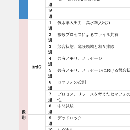
週
16
週
1
低水準入出力、高水準入出力
週
2
複数プロセスによるファイル共有
週
3
競合状態、危険領域と相互排除
週
4
共有メモリ、メッセージ
週
3rdQ
5
共有メモリ、メッセージにおける競合
週
6
セマフォの役割
週
7
プロセス、リソースを考えたセマフォ
週
性
8
中間試験
後
週
期
9
デッドロック
週
10
シグナル