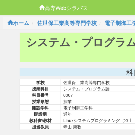
高専Webシラバス
ホーム
佐世保工業高等専門学校
電子制御工
システム・プログラ
科
学校
佐世保工業高等専門学校
授業科目
システム・プログラム論
科目番号
0007
授業形態
授業
開設学科
電子制御工学科
開設期
通年
教科書/教材
Linuxシステムプログラミング（羽
担当教員
寺山 康教