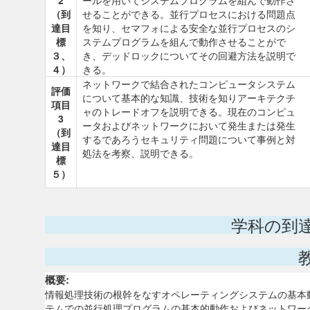
2
ールを用いてシステムプログラムを組んで動作さ
（到
せることができる。並行プロセスにおける問題点
達目
を知り、セマフォによる安全な並行プロセスのシ
標
ステムプログラムを組んで動作させることがで
３、
き、デッドロックについてその回避方法を説明で
４）
きる。
ネットワークで結合されたコンピュータシステム
評価
について基本的な知識、技術を知りアーキテクチ
項目
ャのトレードオフを説明できる。現在のコンピュ
3
ータおよびネットワークにおいて発生または発生
（到
するであろうセキュリティ問題について事例と対
達目
処法を考察、説明できる。
標
５）
学科の到
概要:
情報処理技術の根幹をなすオペレーティングシステムの基本動
テムでの並行処理プログラムの基本的動作およびネットワー