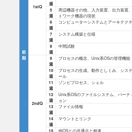
週
1stQ
5
周辺機器その他、入力装置、出力装置
週
トワーク機器の現状
6
コンピューターシステムとアーキテク
週
7
システム構築と仕様
週
8
中間試験
前
週
期
9
プロセスの概念、Unix系OSの管理機能
週
10
プロセスの生成、動作としくみ、シス
週
ール
11
ゾンビプロセス、シェル
週
12
Unix系OSのファイルシステム、パーテ
週
ョン
2ndQ
13
ファイル情報
週
14
マウントとリンク
週
15
他OSとの共通点と相違