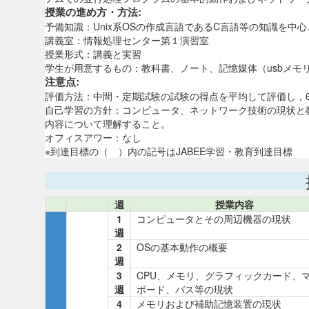
授業の進め方・方法:
予備知識：Unix系OSの作成言語であるC言語等の知識を中
講義室：情報処理センター第１演習室
授業形式：講義と実習
学生が用意するもの：教科書、ノート、記憶媒体（usbメモ
注意点:
評価方法：中間・定期試験の試験の得点を平均して評価し，
自己学習の方針：コンピュータ、ネットワーク技術の現状と
内容について理解すること。
オフィスアワー：なし
※到達目標の（ ）内の記号はJAB
週
授業内容
1
コンピュータとその周辺機器の現状
週
2
OSの基本動作の概要
週
3
CPU、メモリ、グラフィックカード、
週
ボード、バス等の現状
4
メモリおよび補助記憶装置の現状