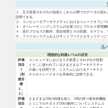
１．五大装置それぞれの役割とこれらの間でのデータの流れ
説明できる。
２．コンピュータアーキテクチャにおけるトレードオフにつ
３．オペレーティングシステムの位置づけとプロセス管理機
４．並行プロセスの動作、競合状態とその回避、セマフォ、
５．ファイルシステムおよびネットワークとセキュリティに
ル
理想的な到達レベルの目安
評価
コンピュータにおける５大装置とそれぞれの役割
項目
とそこに使われているさまざまなアーキテクチャ
1
の違いを説明でき、システムにおけるアーキテク
（到
チャのトレードオフを具体的に説明できる。
達目
標
１、
２）
評価
さまざまなOSの特徴を知り、OSの持つ基本的機能
項目
とくにマルチタスクOSの動作についてシステムコ