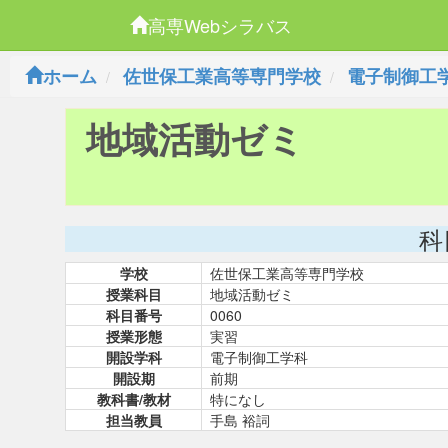
高専Webシラバス
ホーム
佐世保工業高等専門学校
電子制御工
地域活動ゼミ
科
学校
佐世保工業高等専門学校
授業科目
地域活動ゼミ
科目番号
0060
授業形態
実習
開設学科
電子制御工学科
開設期
前期
教科書/教材
特になし
担当教員
手島 裕詞