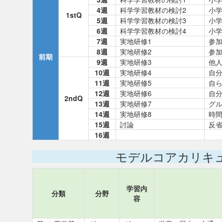
4週
科学学習教材の検討2
小
1stQ
5週
科学学習教材の検討3
小
6週
科学学習教材の検討4
小
7週
実地研修1
参
8週
実地研修2
参
前期
9週
実地研修3
他
10週
実地研修4
自
11週
実地研修5
自
12週
実地研修6
自
2ndQ
13週
実地研修7
グ
14週
実地研修8
時
15週
討論
反
16週
モデルコアカリキ
学習内
分類
分野
容