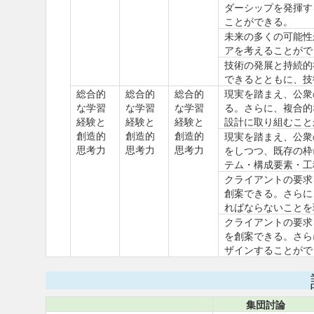
ダーシップを発揮す
ことができる。
未来の多くの可能性
アを考えることがで
技術の発展と持続的
できるとともに、技
総合的
総合的
総合的
現実を踏まえ、公衆
な学習
な学習
な学習
る。さらに、複合的
経験と
経験と
経験と
設計に取り組むこと
創造的
創造的
創造的
現実を踏まえ、公衆
思考力
思考力
思考力
をしつつ、既存の枠
テム・構成要素・工
クライアントの要求
創案できる。さらに
ればならないことを
クライアントの要求
を創案できる。さら
ザインすることがで
集団討論