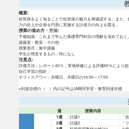
概要:
佐世保をよく知ることで佐世保の魅力を再確認する。また、
力の向上や企画を円滑に実施する計画力の向上を図る。
授業の進め方・方法:
予備知識：これまで学んだ基礎専門科目の理解を深めておく
講義室：教室・その他
授業形式：集中講義
学生が用意するもの：特になし
注意点:
評価方法：レポート40％，実地研修による評価60％により
自己学習の指針：
オフィスアワー：水曜日、木曜日の16:00～17:00
※到達目標の（ ）内の記号はJABEE学習・教育到達目標
週
授業内容
1週
討議1
「
2週
討議2
「
3週
科学学習教材の検討1
小