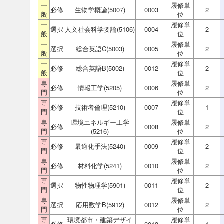
一
履修単
必修
生物学概論(5007)
0003
2
般
位
一
履修単
選択
人文社会科学要論(5106)
0004
2
般
位
一
履修単
選択
総合英語C(5003)
0005
2
般
位
一
履修単
必修
総合英語B(5002)
0012
2
般
位
専
履修単
必修
情報工学(5205)
0006
2
門
位
専
履修単
必修
技術者倫理(5210)
0007
1
門
位
専
環境エネルギー工学
履修単
必修
0008
2
門
(5216)
位
専
履修単
必修
最適化手法(5240)
0009
2
門
位
専
履修単
必修
材料化学(5241)
0010
2
門
位
専
履修単
選択
物性物理学(5901)
0011
2
門
位
専
履修単
選択
応用数学B(5912)
0012
2
門
位
専
環境都市・建築デザイ
履修単