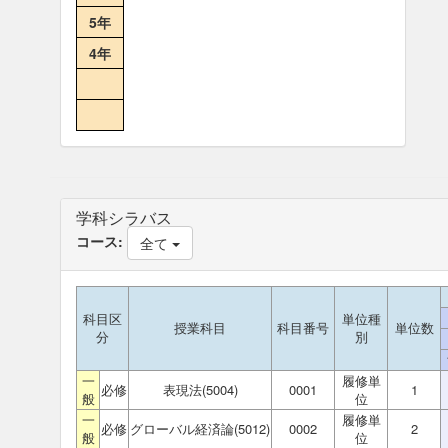
5年
4年
学科シラバス
コース:
全て
科目区
単位種
授業科目
科目番号
単位数
分
別
一
履修単
必修
表現法(5004)
0001
1
般
位
一
履修単
必修
グローバル経済論(5012)
0002
2
般
位