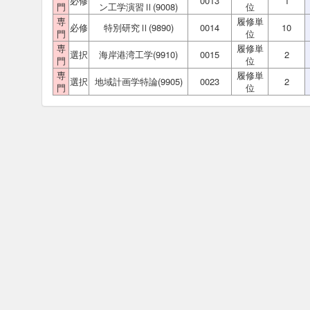
必修
0013
1
門
ン工学演習Ⅱ(9008)
位
専
履修単
必修
特別研究Ⅱ(9890)
0014
10
門
位
専
履修単
選択
海岸港湾工学(9910)
0015
2
門
位
専
履修単
選択
地域計画学特論(9905)
0023
2
門
位