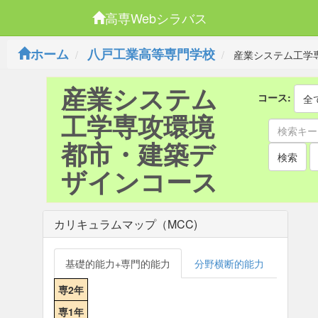
高専Webシラバス
ホーム
八戸工業高等専門学校
産業システム工学
産業システム
コース:
全
工学専攻環境
都市・建築デ
検索
ザインコース
カリキュラムマップ（MCC)
基礎的能力+専門的能力
分野横断的能力
専2年
専1年