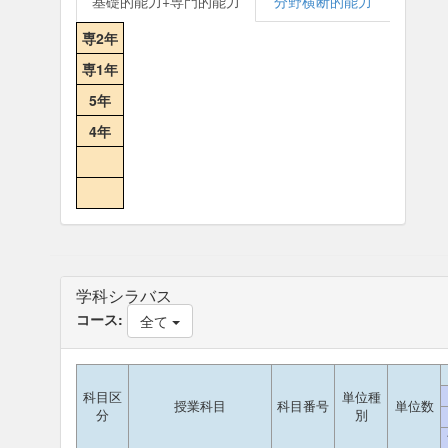
基礎的能力+専門的能力
分野横断的能力
専2年
専1年
5年
4年
学科シラバス
コース:
全て
科目区
単位種
授業科目
科目番号
単位数
分
別