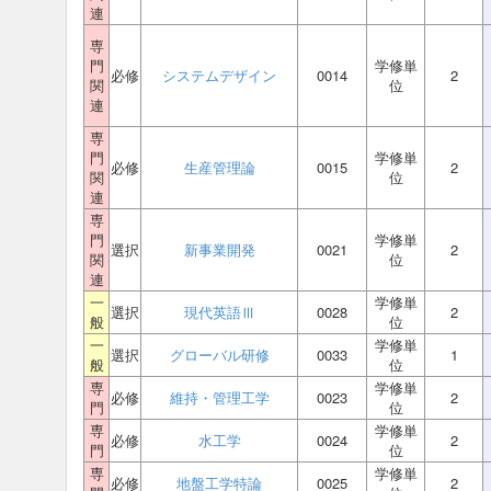
連
専
門
学修単
必修
システムデザイン
0014
2
関
位
連
専
門
学修単
必修
生産管理論
0015
2
関
位
連
専
門
学修単
選択
新事業開発
0021
2
関
位
連
一
学修単
選択
現代英語Ⅲ
0028
2
般
位
一
学修単
選択
グローバル研修
0033
1
般
位
専
学修単
必修
維持・管理工学
0023
2
門
位
専
学修単
必修
水工学
0024
2
門
位
専
学修単
必修
地盤工学特論
0025
2