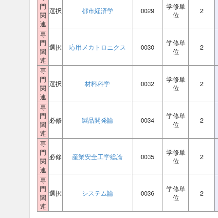
門
学修単
選択
都市経済学
0029
2
関
位
連
専
門
学修単
選択
応用メカトロニクス
0030
2
関
位
連
専
門
学修単
選択
材料科学
0032
2
関
位
連
専
門
学修単
必修
製品開発論
0034
2
関
位
連
専
門
学修単
必修
産業安全工学総論
0035
2
関
位
連
専
門
学修単
選択
システム論
0036
2
関
位
連