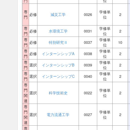
門
位
専
学修単
必修
減災工学
0026
2
門
位
専
学修単
必修
水環境工学
0031
2
門
位
専
学修単
必修
特別研究Ⅱ
0037
10
門
位
専
学修単
必修
インターンシップA
0038
2
門
位
専
学修単
選択
インターンシップB
0039
2
門
位
専
学修単
選択
インターンシップC
0040
2
門
位
専
門
学修単
選択
科学技術史
0022
2
関
位
連
専
門
学修単
選択
電力流通工学
0027
2
関
位
連
専