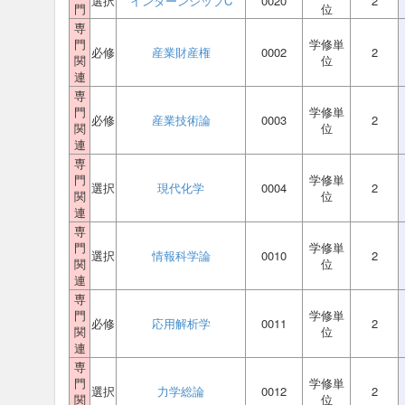
選択
インターンシップC
0020
2
門
位
専
門
学修単
必修
産業財産権
0002
2
関
位
連
専
門
学修単
必修
産業技術論
0003
2
関
位
連
専
門
学修単
選択
現代化学
0004
2
関
位
連
専
門
学修単
選択
情報科学論
0010
2
関
位
連
専
門
学修単
必修
応用解析学
0011
2
関
位
連
専
門
学修単
選択
力学総論
0012
2
関
位