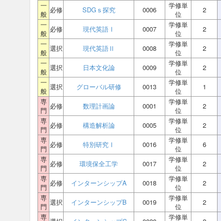
一
学修単
必修
SDGｓ探究
0006
2
般
位
一
学修単
必修
現代英語Ⅰ
0007
2
般
位
一
学修単
選択
現代英語Ⅱ
0008
2
般
位
一
学修単
選択
日本文化論
0009
2
般
位
一
学修単
選択
グローバル研修
0013
1
般
位
専
学修単
必修
数理計画論
0001
2
門
位
専
学修単
必修
構造解析論
0005
2
門
位
専
学修単
必修
特別研究Ⅰ
0016
6
門
位
専
学修単
必修
環境保全工学
0017
2
門
位
専
学修単
必修
インターンシップA
0018
2
門
位
専
学修単
選択
インターンシップB
0019
2
門
位
専
学修単