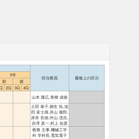
5年
担当教員
履修上の区分
前
後
Q
2Q
3Q
4Q
山本 隆広,青柳 成俊
土田 泰子,桐生 拓,池
田 富士雄,井山 徹郎,
床井 良徳,外山 茂浩,
赤澤 真一,村上 祐貴
教務 主事,機械工学
科 学科長,電気電子