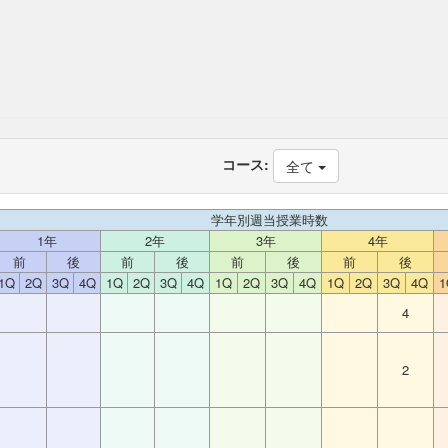
コース:
全て
学年別週当授業時数
1年
2年
3年
4年
前
後
前
後
前
後
前
後
1Q
2Q
3Q
4Q
1Q
2Q
3Q
4Q
1Q
2Q
3Q
4Q
1Q
2Q
3Q
4Q
1
4
2