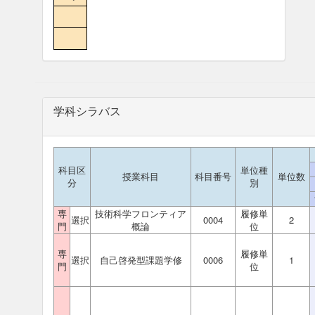
学科シラバス
科目区
単位種
授業科目
科目番号
単位数
分
別
専
技術科学フロンティア
履修単
選択
0004
2
門
概論
位
専
履修単
選択
自己啓発型課題学修
0006
1
門
位