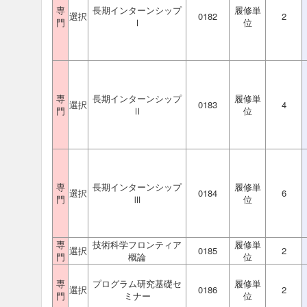
専
長期インターンシップ
履修単
選択
0182
2
門
Ⅰ
位
専
長期インターンシップ
履修単
選択
0183
4
門
Ⅱ
位
専
長期インターンシップ
履修単
選択
0184
6
門
Ⅲ
位
専
技術科学フロンティア
履修単
選択
0185
2
門
概論
位
専
プログラム研究基礎セ
履修単
選択
0186
2
門
ミナー
位