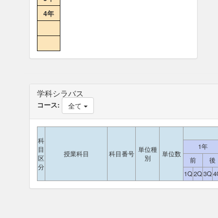
4年
学科シラバス
コース:
全て
科
1年
目
単位種
授業科目
科目番号
単位数
区
別
前
後
分
1Q
2Q
3Q
4