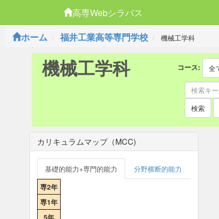
高専Webシラバス
ホーム
福井工業高等専門学校
機械工学科
機械工学科
コース:
全
検索
カリキュラムマップ（MCC)
基礎的能力+専門的能力
分野横断的能力
専2年
専1年
5年