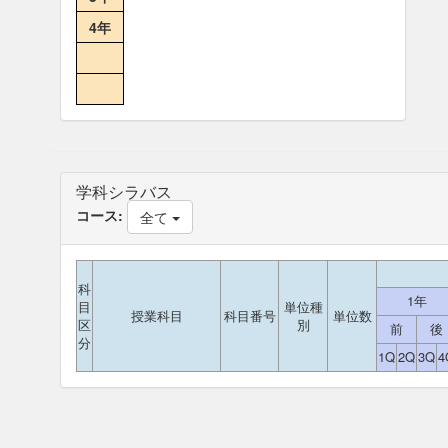
4年
学科シラバス
コース:
全て
科
1年
目
単位種
授業科目
科目番号
単位数
区
別
前
後
分
1Q
2Q
3Q
4