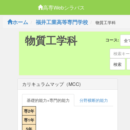
高専Webシラバス
ホーム
福井工業高等専門学校
物質工学科
物質工学科
コース:
全
検索
カリキュラムマップ（MCC)
基礎的能力+専門的能力
分野横断的能力
専2年
専1年
5年