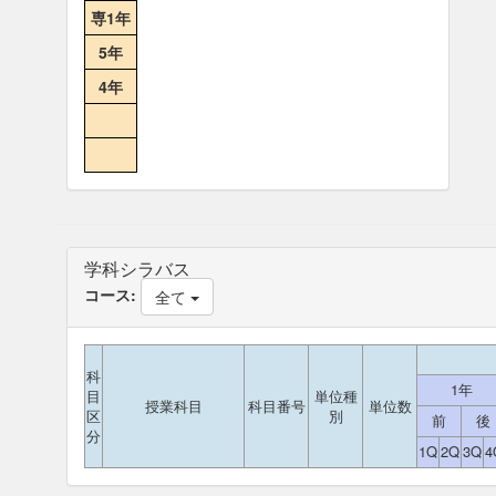
専1年
5年
4年
学科シラバス
コース:
全て
科
1年
目
単位種
授業科目
科目番号
単位数
区
別
前
後
分
1Q
2Q
3Q
4