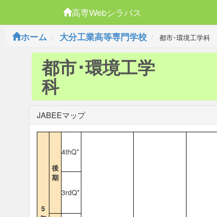
高専Webシラバス
ホーム
大分工業高等専門学校
都市･環境工学科
都市･環境工学
科
JABEEマップ
4thQ*
後
期
3rdQ*
5