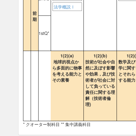
法学概説Ⅰ
前
期
1stQ*
1(2)(a)
1(2)(b)
1(2)
地球的視点か
技術が社会や自
数学及び
ら多面的に物事
然に及ぼす影響
学に関す
を考える能力と
や効果，及び技
とそれら
その素養
術者が社会に対
する能力
して負っている
責任に関する理
解（技術者倫
理)
* クオーター制科目 ** 集中講義科目