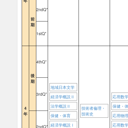
年
2ndQ*
前
期
1stQ*
4thQ*
後
期
地域日本文学
3rdQ*
経済学概説Ⅱ
応用数
法学概説Ⅱ
保健・
4
技術者倫理・
年
技術史
保健・体育
応用物
経済学概説Ⅰ
応用数
2ndQ*