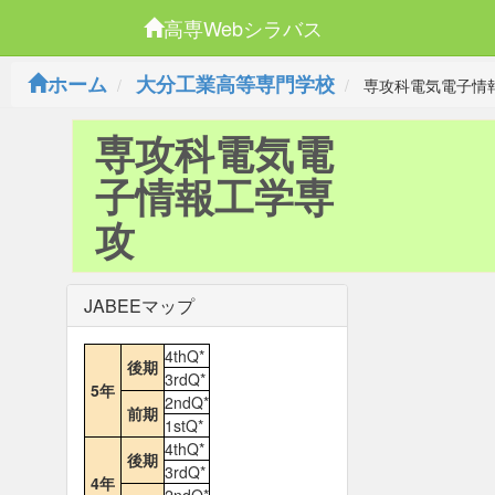
高専Webシラバス
ホーム
大分工業高等専門学校
専攻科電気電子情
専攻科電気電
子情報工学専
攻
JABEEマップ
4thQ*
後期
3rdQ*
5年
2ndQ*
前期
1stQ*
4thQ*
後期
3rdQ*
4年