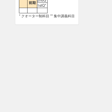
2ndQ*
前期
1stQ*
* クオーター制科目 ** 集中講義科目