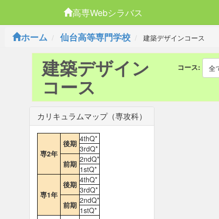
高専Webシラバス
ホーム
仙台高等専門学校
建築デザインコース
建築デザイン
コース:
全
コース
カリキュラムマップ（専攻科）
4thQ*
後期
3rdQ*
専2年
2ndQ*
前期
1stQ*
4thQ*
後期
3rdQ*
専1年
2ndQ*
前期
1stQ*