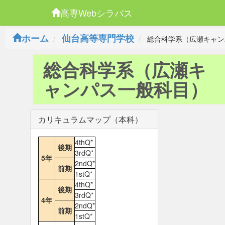
高専Webシラバス
ホーム
仙台高等専門学校
総合科学系（広瀬キャン
総合科学系（広瀬キ
ャンパス一般科目）
カリキュラムマップ（本科）
4thQ*
後期
3rdQ*
5年
2ndQ*
前期
1stQ*
4thQ*
後期
3rdQ*
4年
2ndQ*
前期
1stQ*