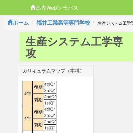
高専Webシラバス
ホーム
福井工業高等専門学校
生産システム工学
生産システム工学専
攻
カリキュラムマップ（本科）
4thQ*
後期
3rdQ*
5年
2ndQ*
前期
1stQ*
4thQ*
後期
3rdQ*
4年
2ndQ*
前期
1stQ*