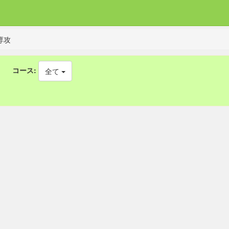
専攻
コース:
全て