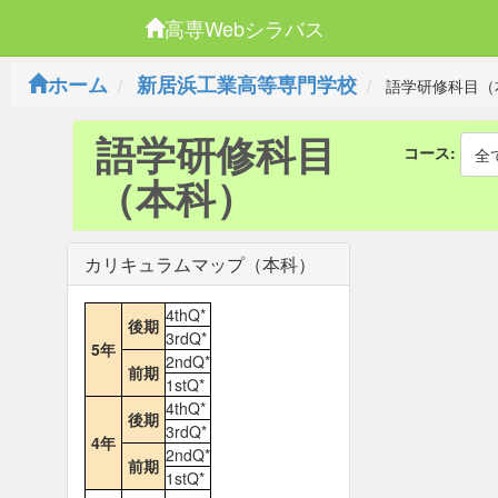
高専Webシラバス
ホーム
新居浜工業高等専門学校
語学研修科目（
語学研修科目
コース:
全
（本科）
カリキュラムマップ（本科）
4thQ*
後期
3rdQ*
5年
2ndQ*
前期
1stQ*
4thQ*
後期
3rdQ*
4年
2ndQ*
前期
1stQ*