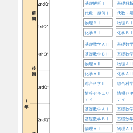
基礎解析Ⅰ
基礎解
2ndQ*
前
代数・幾何Ⅰ
代数・
期
物理ＢⅠ
物理Ｂ
1stQ*
化学ＢⅠ
化学Ｂ
基礎数学ＡⅡ
基礎数
基礎数学ＢⅡ
基礎数
4thQ*
物理ＡⅡ
物理Ａ
後
化学ＡⅡ
化学Ａ
期
総合科学Ⅱ
総合科
3rdQ*
情報セキュリ
情報セ
ティ
ティ
1
年
基礎数学ＡⅠ
基礎数
基礎数学ＢⅠ
基礎数
2ndQ*
物理ＡⅠ
物理Ａ