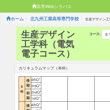
高専Webシラバス
ホーム
北九州工業高等専門学校
生産デザイン工
生産デザイン
コース:
全
工学科（電気
電子コース）
カリキュラムマップ（本科）
4thQ*
後
期
3rdQ*
5
年
2ndQ*
前
期
1stQ*
4thQ*
後