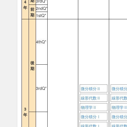
期
3rdQ*
4
年
2ndQ*
前
期
1stQ*
4thQ*
後
期
3rdQ*
微分積分Ⅱ
微分積
線形代数Ⅱ
線形代
物理学Ⅱ
物理学
3
年
微分積分Ⅰ
微分積
線形代数Ⅰ
線形代