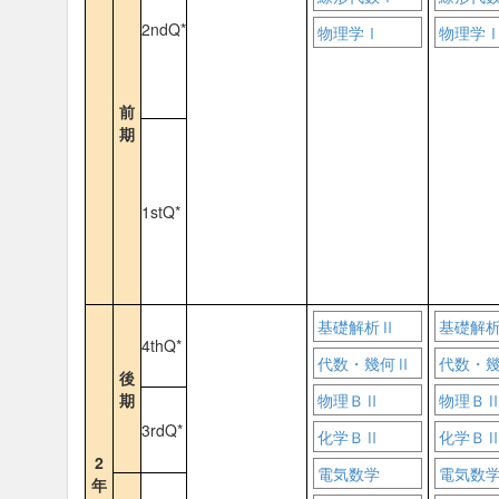
2ndQ*
物理学Ⅰ
物理学
前
期
1stQ*
基礎解析Ⅱ
基礎解
4thQ*
代数・幾何Ⅱ
代数・
後
期
物理ＢⅡ
物理Ｂ
3rdQ*
化学ＢⅡ
化学Ｂ
2
電気数学
電気数
年