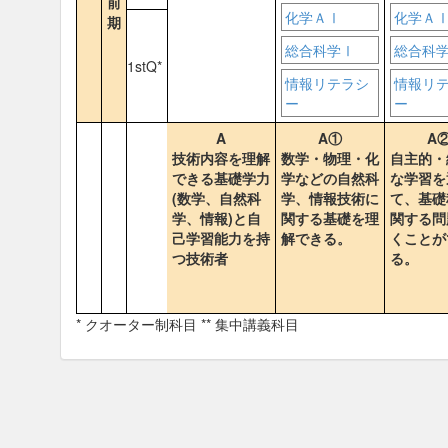
前
化学ＡⅠ
化学Ａ
期
総合科学Ⅰ
総合科
1stQ*
情報リテラシ
情報リ
ー
ー
A
A①
A
技術内容を理解
数学・物理・化
自主的・
できる基礎学力
学などの自然科
な学習を
(数学、自然科
学、情報技術に
て、基礎
学、情報)と自
関する基礎を理
関する問
己学習能力を持
解できる。
くことが
つ技術者
る。
* クオーター制科目 ** 集中講義科目