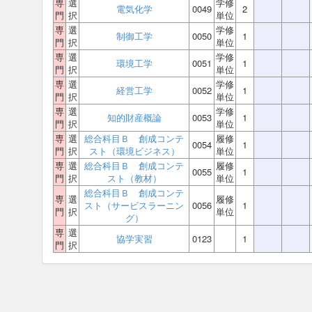
専
選
学修
電気化学
0049
2
門
択
単位
専
選
学修
制御工学
0050
1
門
択
単位
専
選
学修
環境工学
0051
1
門
択
単位
専
選
学修
経営工学
0052
1
門
択
単位
専
選
学修
知的財産概論
0053
1
門
択
単位
専
選
総合科目Ｂ 創成コンテ
履修
0054
1
門
択
スト（環境ビジネス）
単位
専
選
総合科目Ｂ 創成コンテ
履修
0055
1
門
択
スト（教材）
単位
総合科目Ｂ 創成コンテ
専
選
履修
スト（サービスラーニン
0056
1
門
択
単位
グ）
専
選
協学実習
0123
1
門
択