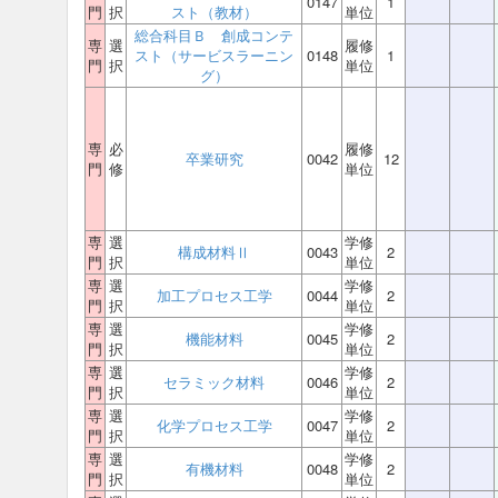
0147
1
門
択
スト（教材）
単位
総合科目Ｂ 創成コンテ
専
選
履修
スト（サービスラーニン
0148
1
門
択
単位
グ）
専
必
履修
卒業研究
0042
12
門
修
単位
専
選
学修
構成材料Ⅱ
0043
2
門
択
単位
専
選
学修
加工プロセス工学
0044
2
門
択
単位
専
選
学修
機能材料
0045
2
門
択
単位
専
選
学修
セラミック材料
0046
2
門
択
単位
専
選
学修
化学プロセス工学
0047
2
門
択
単位
専
選
学修
有機材料
0048
2
門
択
単位