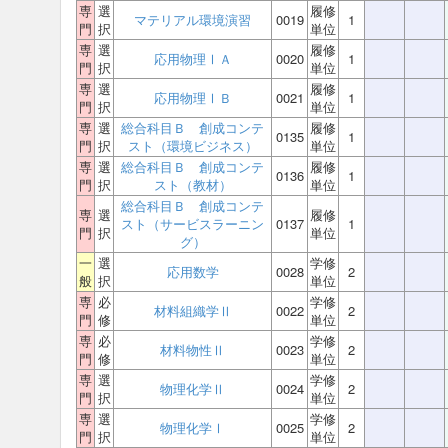
専
選
履修
マテリアル環境演習
0019
1
門
択
単位
専
選
履修
応用物理ⅠＡ
0020
1
門
択
単位
専
選
履修
応用物理ⅠＢ
0021
1
門
択
単位
専
選
総合科目Ｂ 創成コンテ
履修
0135
1
門
択
スト（環境ビジネス）
単位
専
選
総合科目Ｂ 創成コンテ
履修
0136
1
門
択
スト（教材）
単位
総合科目Ｂ 創成コンテ
専
選
履修
スト（サービスラーニン
0137
1
門
択
単位
グ）
一
選
学修
応用数学
0028
2
般
択
単位
専
必
学修
材料組織学Ⅱ
0022
2
門
修
単位
専
必
学修
材料物性Ⅱ
0023
2
門
修
単位
専
選
学修
物理化学Ⅱ
0024
2
門
択
単位
専
選
学修
物理化学Ⅰ
0025
2
門
択
単位