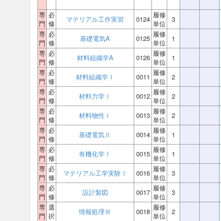
専
必
履修
マテリアル工作実習
0124
3
門
修
単位
専
必
履修
基礎電気A
0125
1
門
修
単位
専
必
履修
材料組織学A
0126
1
門
修
単位
専
必
履修
材料組織学Ⅰ
0011
2
門
修
単位
専
必
履修
材料力学Ⅰ
0012
2
門
修
単位
専
必
履修
材料物性Ⅰ
0013
2
門
修
単位
専
必
履修
基礎電気Ⅱ
0014
1
門
修
単位
専
必
履修
有機化学Ⅰ
0015
1
門
修
単位
専
必
履修
マテリアル工学実験Ⅰ
0016
3
門
修
単位
専
必
履修
設計製図
0017
3
門
修
単位
専
選
履修
情報処理Ⅲ
0018
2
門
択
単位