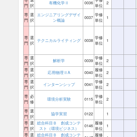
有機化学Ⅱ
0036
2
門
択
単位
専
選
エンジニアリングデザイ
学修
0037
1
門
択
ン概論
単位
専
選
学修
テクニカルライティング
0038
1
門
択
単位
専
選
学修
解析学
0039
2
門
択
単位
専
選
履修
応用物理ⅡA
0040
2
門
択
単位
専
選
学修
インターンシップ
0041
2
門
択
単位
専
必
学修
環境分析実験
0115
2
門
修
単位
専
選
協学実習
0122
1
門
択
専
選
総合科目Ｂ 創成コンテ
履修
0146
1
門
択
スト（環境ビジネス）
単位
専
選
総合科目Ｂ 創成コンテ
履修