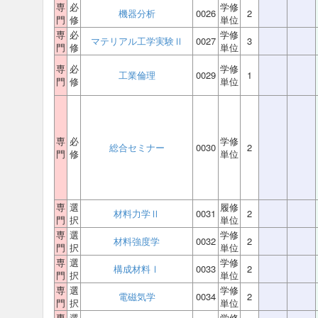
専
必
学修
機器分析
0026
2
門
修
単位
専
必
学修
マテリアル工学実験Ⅱ
0027
3
門
修
単位
専
必
学修
工業倫理
0029
1
門
修
単位
専
必
学修
総合セミナー
0030
2
門
修
単位
専
選
履修
材料力学Ⅱ
0031
2
門
択
単位
専
選
学修
材料強度学
0032
2
門
択
単位
専
選
学修
構成材料Ⅰ
0033
2
門
択
単位
専
選
学修
電磁気学
0034
2
門
択
単位
専
選
学修