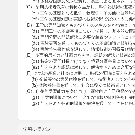
(b3) 多様な国際文化を理解し、英語による基本的コミ
（C） 早期技術者教育の特長を生かし、科学と技術の基礎
(c1) 工学の基礎となる数学、物理学、その他の自然科
(c2) 工学の基礎知識が実際の技術分野でどのように係
（D） 工学の専門知識とものづくりのスキルをかね備え、
(d1) 専門工学の基礎事項について学習し、基本的な問
(d2) 専門分野の問題解決に必要な装置やソフトウェア
(d3) 実験実習を通してものづくりの基礎知識と技能を
(d4) 実験報告書作成を通して、情報技術の習得及び情
（E） 多面的思考力と計画力をもち、課題の解決と技術の
(e1) 特定の専門科目だけでなく境界分野科目について
(e2) 与えられた課題に対して、解決するために必要な
（F） 地域の産業と社会に連携し、時代の要請に応えられ
(f1) 企業等での実習体験を通して、技術者としての心
(f2) 体験報告書を通して、社会に役立つ技術者として
（G） 自発的学習能力を身につけ、継続的に自己啓発ので
(g1) 工学的課題について、必要な情報や資料等を自発
(g2) 与えられた技術的課題の解決を通して、さらに幅
学科シラバス