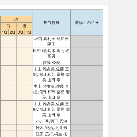
5年
担当教員
履修上の区分
前
後
1Q
2Q
3Q
4Q
堀口 真利子,髙加茂
陽子
田中 聡,鈴木 覚,小名
富男
佐藤 公俊
中山 雅友美,佐藤 直
紀,涌田 和芳,冨樫 瑠
美,山田 章
中山 雅友美,佐藤 直
紀,涌田 和芳,冨樫 瑠
美,山田 章
中山 雅友美,佐藤 直
紀,涌田 和芳,冨樫 瑠
美,山田 章
小川 秀,羽下 秀治
鈴木 誠治,小川 秀
江田 茂行,桐生 拓