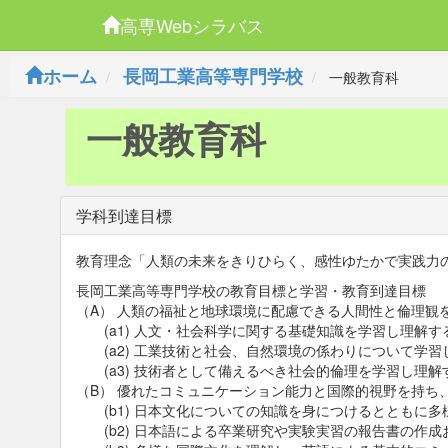
高専Webシラバス
ホーム
長岡工業高等専門学校
一般教育科
一般教育科
学科到達目標
教育理念「人類の未来をきりひらく、感性ゆたかで実践力
長岡工業高等専門学校の教育目標と学習・教育到達目標
（A） 人類の福祉と地球環境に配慮できる人間性と倫理観
(a1) 人文・社会科学に関する基礎知識を学習し理解す
(a2) 工業技術と社会、自然環境の係わりについて学習
(a3) 技術者として備えるべき社会的倫理を学習し理解
（B） 優れたコミュニケーション能力と国際的視野を持ち
(b1) 日本文化についての知識を身につけるとともに多
(b2) 日本語による卒業研究や実験実習の報告書の作成