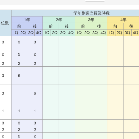
学年別週当授業時数
1年
2年
3年
4年
単位数
前
後
前
後
前
後
前
後
1Q
2Q
3Q
4Q
1Q
2Q
3Q
4Q
1Q
2Q
3Q
4Q
1Q
2Q
3Q
4Q
3
3
3
2
2
2
2
2
2
3
6
3
6
1
1
1
3
3
3
2
2
2
2
2
2