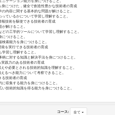
ュニケーション能力を身につけること。
を身につけた，健全で創造性豊かな技術者の育成
学の内容に関する基本的な問題が解けること。
わっているかについて学習し理解すること。
情報技術を駆使できる技術者の育成
題が解けること。
などの工学的ツールについて学習し理解すること。
身につけること。
報検索能力を身につけること。
開発を実行できる技術者の育成
も学習し理解すること。
事柄に対する知識と解決手法を身につけること。
る実践力のある技術者の育成
構えや必要とされる技術的知識を理解すること。
備えるべき能力について考察できること。
きる技術者の育成
的に収集する能力を身につけること。
広い技術的知識を得る能力を身につけること。
コース:
全て