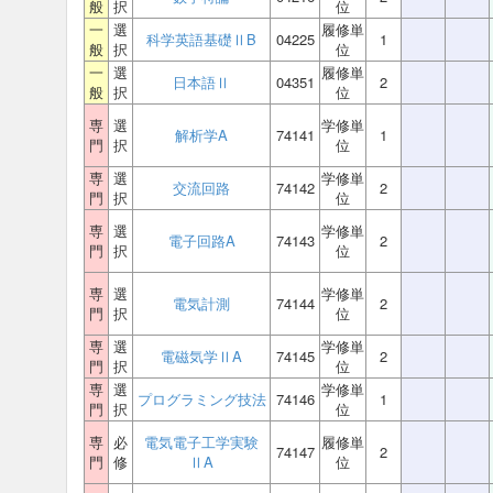
般
択
位
一
選
履修単
科学英語基礎ⅡB
04225
1
般
択
位
一
選
履修単
日本語Ⅱ
04351
2
般
択
位
専
選
学修単
解析学A
74141
1
門
択
位
専
選
学修単
交流回路
74142
2
門
択
位
専
選
学修単
電子回路A
74143
2
門
択
位
専
選
学修単
電気計測
74144
2
門
択
位
専
選
学修単
電磁気学ⅡA
74145
2
門
択
位
専
選
学修単
プログラミング技法
74146
1
門
択
位
専
必
電気電子工学実験
履修単
74147
2
門
修
ⅡA
位