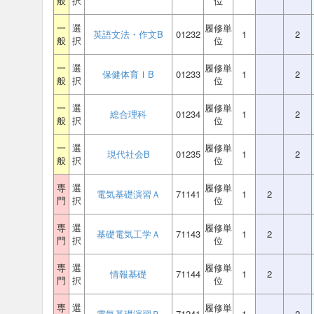
般
択
位
一
選
履修単
英語文法・作文B
01232
1
2
般
択
位
一
選
履修単
保健体育ⅠB
01233
1
2
般
択
位
一
選
履修単
総合理科
01234
1
2
般
択
位
一
選
履修単
現代社会B
01235
1
2
般
択
位
専
選
履修単
電気基礎演習Ａ
71141
1
2
門
択
位
専
選
履修単
基礎電気工学Ａ
71143
1
2
門
択
位
専
選
履修単
情報基礎
71144
1
2
門
択
位
専
選
履修単
電気基礎演習Ｂ
71241
1
2