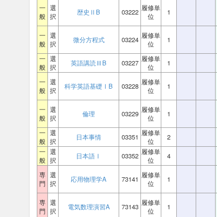
一
選
履修単
歴史ⅡB
03222
1
般
択
位
一
選
履修単
微分方程式
03224
1
般
択
位
一
選
履修単
英語講読ⅢB
03227
1
般
択
位
一
選
履修単
科学英語基礎ⅠB
03228
1
般
択
位
一
選
履修単
倫理
03229
1
般
択
位
一
選
履修単
日本事情
03351
2
般
択
位
一
選
履修単
日本語Ⅰ
03352
4
般
択
位
専
選
履修単
応用物理学A
73141
1
門
択
位
専
選
履修単
電気数理演習A
73143
1
門
択
位