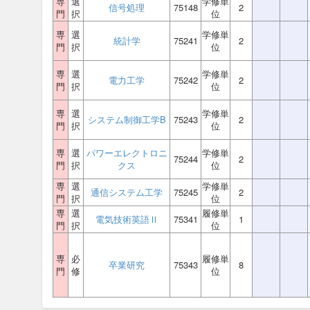
専
選
学修単
信号処理
75148
2
門
択
位
専
選
学修単
統計学
75241
2
門
択
位
専
選
学修単
電力工学
75242
2
門
択
位
専
選
学修単
システム制御工学B
75243
2
門
択
位
専
選
パワーエレクトロニ
学修単
75244
2
門
択
クス
位
専
選
学修単
通信システム工学
75245
2
門
択
位
専
選
履修単
電気技術英語Ⅱ
75341
1
門
択
位
専
必
履修単
卒業研究
75343
8
門
修
位