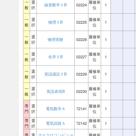
一
選
履修単
線形数学ⅡB
02224
1
般
択
位
一
選
履修単
物理ⅡB
02225
1
般
択
位
一
選
履修単
物理実験
02226
1
般
択
位
一
選
履修単
化学ⅡB
02227
1
般
択
位
一
選
履修単
英語講読ⅡB
02229
1
般
択
位
一
選
履修単
英語表現B
02230
1
般
択
位
専
選
履修単
電気数学Ａ
72141
1
門
択
位
専
選
履修単
電気回路Ａ
72142
1
門
択
位
専
選
マイクロコンピュー
履修単