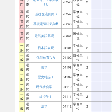
73246
2
門
修
ⅠB
位
専
選
学修単
基礎交流回路B
73247
1
門
択
位
専
選
学修単
基礎電気磁気学B
73248
1
門
択
位
専
選
履修単
電気英語基礎Ⅱ
73341
1
門
択
位
一
選
学修単
日本語表現
04101
2
般
択
位
一
選
履修単
保健体育ⅣA
04102
1
般
択
位
一
選
学修単
哲学Ⅰ
04108
2
般
択
位
一
選
学修単
歴史特論Ⅰ
04109
2
般
択
位
一
選
学修単
現代社会学Ⅰ
04110
2
般
択
位
一
選
学修単
経済学Ⅰ
04111
2
般
択
位
一
選
学修単
法学Ⅰ
04112
2
般
択
位