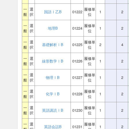
一
選
履修単
国語Ⅰ乙B
01222
1
2
般
択
位
一
選
履修単
地理B
01224
1
2
般
択
位
一
選
履修単
基礎解析ⅠB
01225
2
4
般
択
位
一
選
履修単
線形数学ⅠB
01226
1
2
般
択
位
一
選
履修単
物理ⅠB
01227
1
2
般
択
位
一
選
履修単
化学ⅠB
01228
1
2
般
択
位
一
選
履修単
英語講読ⅠB
01230
1
2
般
択
位
一
選
履修単
英語会話B
01231
1
2