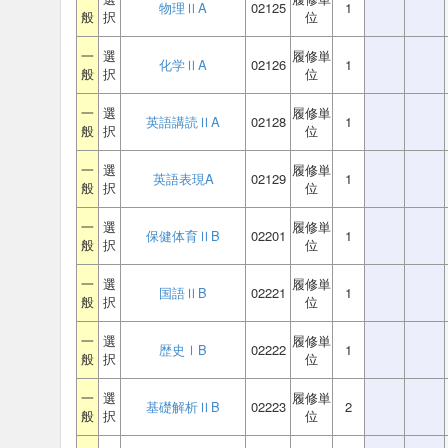
物理ⅡA
02125
1
般
択
位
一
選
履修単
化学ⅡA
02126
1
般
択
位
一
選
履修単
英語講読ⅡA
02128
1
般
択
位
一
選
履修単
英語表現A
02129
1
般
択
位
一
選
履修単
保健体育ⅡB
02201
1
般
択
位
一
選
履修単
国語ⅡB
02221
1
般
択
位
一
選
履修単
歴史ⅠB
02222
1
般
択
位
一
選
履修単
基礎解析ⅡB
02223
2
般
択
位