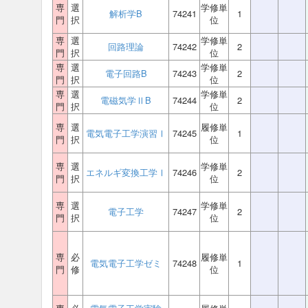
専
選
学修単
解析学B
74241
1
門
択
位
専
選
学修単
回路理論
74242
2
門
択
位
専
選
学修単
電子回路B
74243
2
門
択
位
専
選
学修単
電磁気学ⅡB
74244
2
門
択
位
専
選
履修単
電気電子工学演習Ⅰ
74245
1
門
択
位
専
選
学修単
エネルギ変換工学Ⅰ
74246
2
門
択
位
専
選
学修単
電子工学
74247
2
門
択
位
専
必
履修単
電気電子工学ゼミ
74248
1
門
修
位