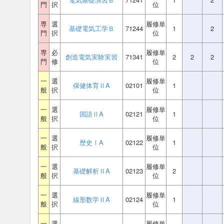
門
択
位
専
選
履修単
基礎電気工学Ｂ
71244
1
2
門
択
位
専
必
履修単
創造電気実験実習
71341
2
2
2
門
修
位
一
選
履修単
保健体育ⅡA
02101
1
般
択
位
一
選
履修単
国語ⅡA
02121
1
般
択
位
一
選
履修単
歴史ⅠA
02122
1
般
択
位
一
選
履修単
基礎解析ⅡA
02123
2
般
択
位
一
選
履修単
線形数学ⅡA
02124
1
般
択
位
一
選
履修単