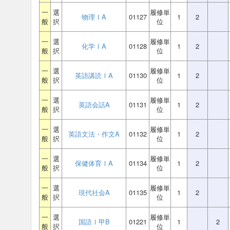
一
選
履修単
物理ⅠA
01127
1
2
般
択
位
一
選
履修単
化学ⅠA
01128
1
2
般
択
位
一
選
履修単
英語講読ⅠA
01130
1
2
般
択
位
一
選
履修単
英語会話A
01131
1
2
般
択
位
一
選
履修単
英語文法・作文A
01132
1
2
般
択
位
一
選
履修単
保健体育ⅠA
01134
1
2
般
択
位
一
選
履修単
現代社会A
01135
1
2
般
択
位
一
選
履修単
国語Ⅰ甲B
01221
1
2
般
択
位