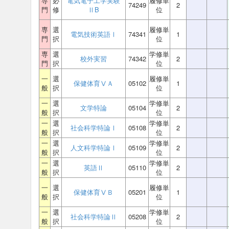
専
必
電気電子工学実験
履修単
74249
2
門
修
ⅡB
位
専
選
履修単
電気技術英語Ⅰ
74341
1
門
択
位
専
選
学修単
校外実習
74342
2
門
択
位
一
選
履修単
保健体育ⅤＡ
05102
1
般
択
位
一
選
学修単
文学特論
05104
2
般
択
位
一
選
学修単
社会科学特論Ⅰ
05108
2
般
択
位
一
選
学修単
人文科学特論Ⅰ
05109
2
般
択
位
一
選
学修単
英語Ⅱ
05110
2
般
択
位
一
選
履修単
保健体育ⅤＢ
05201
1
般
択
位
一
選
学修単
社会科学特論Ⅱ
05208
2
般
択
位