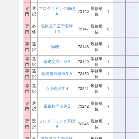
専
選
プログラミング基礎
履修単
73146
1
門
択
A
位
専
必
電気電子工学実験
履修単
73147
2
門
修
ⅠA
位
専
選
履修単
物理Ⅲ
73148
1
門
択
位
専
選
学修単
基礎交流回路A
73149
1
門
択
位
専
選
学修単
基礎電気磁気学A
73150
1
門
択
位
専
選
履修単
応用物理学B
73241
1
門
択
位
専
選
履修単
電気数理演習B
73242
1
門
択
位
専
選
プログラミング基礎
履修単
73245
1
門
択
B
位
専
必
電気電子工学実験
履修単