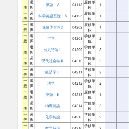
一
選
履修単
英語ⅠA
04113
1
般
択
位
一
選
履修単
科学英語基礎ⅡA
04125
1
般
択
位
一
選
履修単
保健体育ⅣB
04202
1
般
択
位
一
選
学修単
哲学Ⅱ
04208
2
般
択
位
一
選
学修単
歴史特論Ⅱ
04209
2
般
択
位
一
選
学修単
現代社会学Ⅱ
04210
2
般
択
位
一
選
学修単
経済学Ⅱ
04211
2
般
択
位
一
選
学修単
法学Ⅱ
04212
2
般
択
位
一
選
履修単
英語ⅠB
04213
1
般
択
位
一
選
学修単
物理特論
04214
2
般
択
位
一
選
学修単
化学特論
04215
2
般
択
位
一
選
学修単
数学特論
04216
2