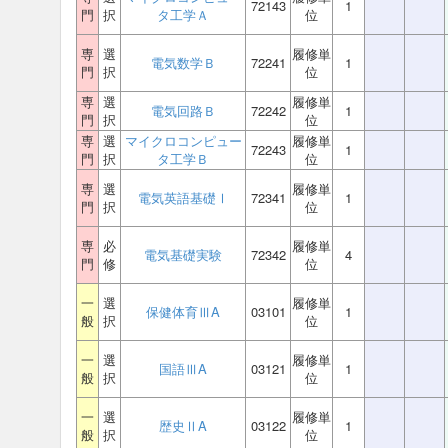
72143
1
門
択
タ工学Ａ
位
専
選
履修単
電気数学Ｂ
72241
1
門
択
位
専
選
履修単
電気回路Ｂ
72242
1
門
択
位
専
選
マイクロコンピュー
履修単
72243
1
門
択
タ工学Ｂ
位
専
選
履修単
電気英語基礎Ⅰ
72341
1
門
択
位
専
必
履修単
電気基礎実験
72342
4
門
修
位
一
選
履修単
保健体育ⅢA
03101
1
般
択
位
一
選
履修単
国語ⅢA
03121
1
般
択
位
一
選
履修単
歴史ⅡA
03122
1
般
択
位