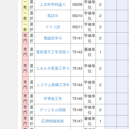
一
選
学修単
人文科学特論Ⅱ
05209
2
般
択
位
一
選
学修単
英語Ⅲ
05210
2
般
択
位
一
選
学修単
ドイツ語
05211
2
般
択
位
専
選
学修単
電磁気学Ⅲ
75141
2
門
択
位
専
選
履修単
電気電子工学演習Ⅱ
75142
1
門
択
位
専
選
学修単
エネルギ変換工学Ⅱ
75143
2
門
択
位
専
選
学修単
システム制御工学A
75144
2
門
択
位
専
選
学修単
半導体工学
75145
2
門
択
位
専
選
学修単
ディジタル回路
75146
2
門
択
位
専
選
履修単
応用情報技術
75147
1
門
択
位