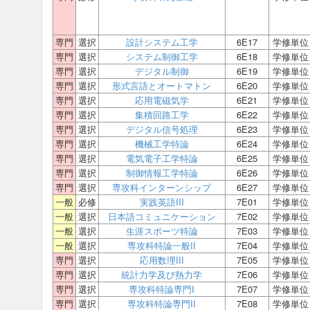
専門
選択
設計システム工学
6E17
学修単位
専門
選択
システム制御工学
6E18
学修単位
専門
選択
デジタル制御
6E19
学修単位
専門
選択
形式言語とオートマトン
6E20
学修単位
専門
選択
応用電磁気学
6E21
学修単位
専門
選択
集積回路工学
6E22
学修単位
専門
選択
デジタル信号処理
6E23
学修単位
専門
選択
機械工学特論
6E24
学修単位
専門
選択
電気電子工学特論
6E25
学修単位
専門
選択
制御情報工学特論
6E26
学修単位
専門
選択
専攻科インターンシップ
6E27
学修単位
一般
必修
実践英語III
7E01
学修単位
一般
選択
日本語コミュニケーション
7E02
学修単位
一般
選択
生涯スポーツ特論
7E03
学修単位
一般
選択
専攻科特論一般II
7E04
学修単位
専門
選択
応用数理III
7E05
学修単位
専門
選択
統計力学及び熱力学
7E06
学修単位
専門
選択
専攻科特論専門I
7E07
学修単位
専門
選択
専攻科特論専門II
7E08
学修単位