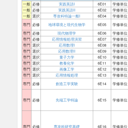
一般
必修
実践英語I
6E01
学修単位
一般
必修
実践英語II
6E02
学修単位
一般
選択
専攻科特論一般I
6E04
学修単位
専門
必修
地球環境と現代生物学
6E05
学修単位
専門
必修
現代物理学
6E06
学修単位
専門
必修
応用情報処理演習
6E07
学修単位
専門
選択
応用数理I
6E08
学修単位
専門
選択
応用数理II
6E09
学修単位
専門
選択
量子力学
6E10
学修単位
専門
選択
教養化学
6E11
学修単位
専門
選択
画像工学
6E12
学修単位
専門
選択
応用情報処理
6E13
学修単位
専門
必修
創造工学実験
6E14
学修単位
専門
必修
先端工学特論
6E15
学修単位
専門
必修
専攻科研究基礎
6E16
学修単位