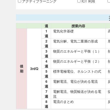
アクティブラーニング
ICT 利用
週
授業内容
1
電気化学基礎
週
2
電気分解、電気二重層の形成
週
3
物質のエネルギーと平衡（１）
週
4
物質のエネルギーと平衡（２）
後
週
3rdQ
期
5
標準電極電位、ネルンストの式
週
6
電解電流、電位が決める電流
週
7
電解電流、物質輸送が決める電
週
流
8
電流のまとめ
週