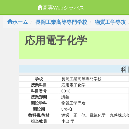
高専Webシラバス
ホーム
長岡工業高等専門学校
物質工学専攻
応用電子化学
科
学校
長岡工業高等専門学校
授業科目
応用電子化学
科目番号
0013
授業形態
講義
開設学科
物質工学専攻
開設期
3rd-Q
教科書/教材
渡辺 正 他、電気化学 丸善株式
担当教員
小出 学