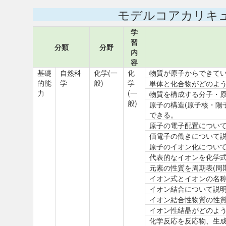
モデルコアカリキ
学
習
分類
分野
内
容
基礎
自然科
化学(一
化
物質が原子からできて
的能
学
般)
学
単体と化合物がどのよ
力
(一
物質を構成する分子・
般)
原子の構造(原子核・陽
できる。
原子の電子配置につい
価電子の働きについて
原子のイオン化につい
代表的なイオンを化学
元素の性質を周期表(周
イオン式とイオンの名
イオン結合について説
イオン結合性物質の性
イオン性結晶がどのよ
化学反応を反応物、生