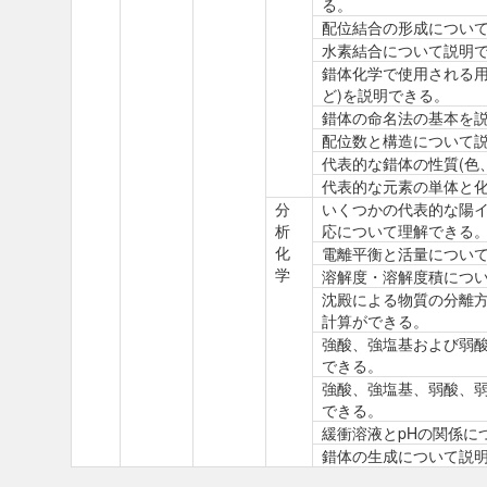
る。
配位結合の形成につい
水素結合について説明
錯体化学で使用される用
ど)を説明できる。
錯体の命名法の基本を
配位数と構造について
代表的な錯体の性質(色
代表的な元素の単体と
分
いくつかの代表的な陽
析
応について理解できる
化
電離平衡と活量につい
学
溶解度・溶解度積につ
沈殿による物質の分離
計算ができる。
強酸、強塩基および弱
できる。
強酸、強塩基、弱酸、弱
できる。
緩衝溶液とpHの関係に
錯体の生成について説