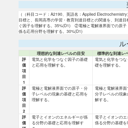
（（科目コード：A2190、英語名：Applied Electroc
目標と、長岡高専の学習・教育到達目標との関連を、到達目
ぐ因子を理解する。35%(D1) ②電極と電解液界面での原子
係る応用分野を理解する。30%(D1)
ル
理想的な到達レベルの目安
標準的な到達レ
評
電気と化学をつなぐ因子の基礎
電気と化学をつな
価
と応用を理解する。
礎を理解する。
項
目
1
評
電極と電解液界面での原子・分
電極と電解液界面
価
子レベルの現象の基礎と応用を
分子レベルの現象
項
理解する。
解する。
目
2
評
電子とイオンのエネルギーが係
電子とイオンのエ
価
る分野の基礎と応用を理解す
係る分野の基礎を