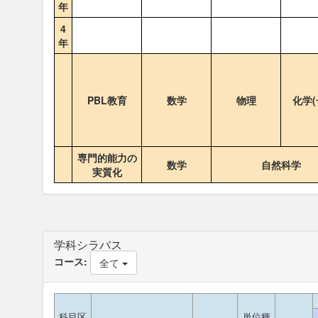
年
4
年
PBL教育
数学
物理
化学(
専門的能力の
数学
自然科学
実質化
学科シラバス
コース:
全て
科目区
単位種