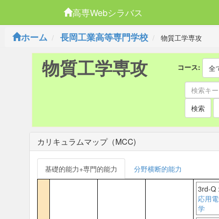
高専Webシラバス
ホーム
長岡工業高等専門学校
物質工学専攻
物質工学専攻
コース:
全
検索
カリキュラムマップ（MCC)
基礎的能力+専門的能力
分野横断的能力
3rd-Q 
応用電
学