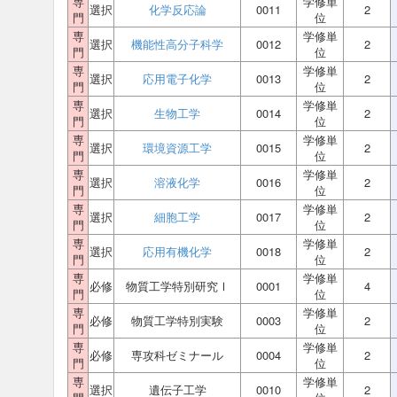
専
学修単
選択
化学反応論
0011
2
門
位
専
学修単
選択
機能性高分子科学
0012
2
門
位
専
学修単
選択
応用電子化学
0013
2
門
位
専
学修単
選択
生物工学
0014
2
門
位
専
学修単
選択
環境資源工学
0015
2
門
位
専
学修単
選択
溶液化学
0016
2
門
位
専
学修単
選択
細胞工学
0017
2
門
位
専
学修単
選択
応用有機化学
0018
2
門
位
専
学修単
必修
物質工学特別研究Ⅰ
0001
4
門
位
専
学修単
必修
物質工学特別実験
0003
2
門
位
専
学修単
必修
専攻科ゼミナール
0004
2
門
位
専
学修単
選択
遺伝子工学
0010
2