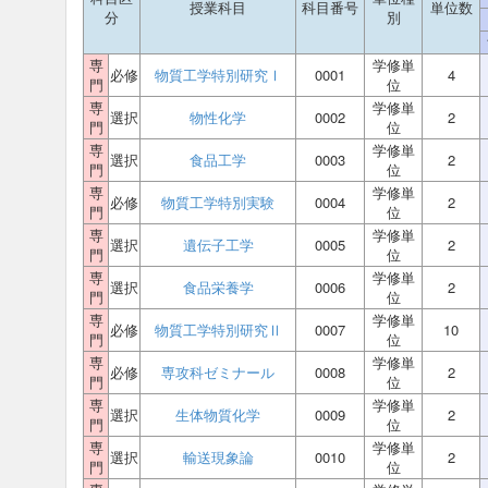
授業科目
科目番号
単位数
分
別
専
学修単
必修
物質工学特別研究Ⅰ
0001
4
門
位
専
学修単
選択
物性化学
0002
2
門
位
専
学修単
選択
食品工学
0003
2
門
位
専
学修単
必修
物質工学特別実験
0004
2
門
位
専
学修単
選択
遺伝子工学
0005
2
門
位
専
学修単
選択
食品栄養学
0006
2
門
位
専
学修単
必修
物質工学特別研究Ⅱ
0007
10
門
位
専
学修単
必修
専攻科ゼミナール
0008
2
門
位
専
学修単
選択
生体物質化学
0009
2
門
位
専
学修単
選択
輸送現象論
0010
2
門
位