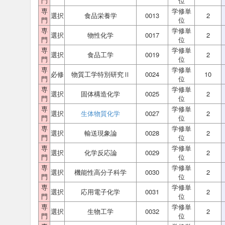
門
位
専
学修単
選択
食品栄養学
0013
2
門
位
専
学修単
選択
物性化学
0017
2
門
位
専
学修単
選択
食品工学
0019
2
門
位
専
学修単
必修
物質工学特別研究Ⅱ
0024
10
門
位
専
学修単
選択
固体構造化学
0025
2
門
位
専
学修単
選択
生体物質化学
0027
2
門
位
専
学修単
選択
輸送現象論
0028
2
門
位
専
学修単
選択
化学反応論
0029
2
門
位
専
学修単
選択
機能性高分子科学
0030
2
門
位
専
学修単
選択
応用電子化学
0031
2
門
位
専
学修単
選択
生物工学
0032
2
門
位