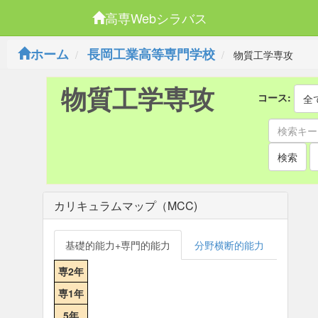
高専Webシラバス
ホーム
長岡工業高等専門学校
物質工学専攻
物質工学専攻
コース:
全
検索
カリキュラムマップ（MCC)
基礎的能力+専門的能力
分野横断的能力
専2年
専1年
5年