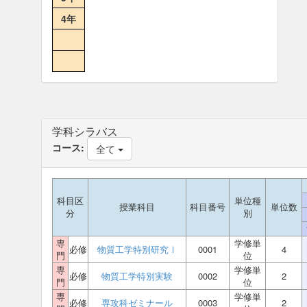
4年
学科シラバス
コース:
全て
科目区
単位種
授業科目
科目番号
単位数
分
別
専
学修単
必修
物質工学特別研究Ⅰ
0001
4
門
位
専
学修単
必修
物質工学特別実験
0002
2
門
位
専
学修単
必修
専攻科ゼミナール
0003
2