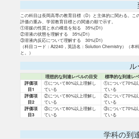
この科目は長岡高専の教育目標（D）と主体的に関わる。こ
評価の重み、学習教育目標との関連の順で示す。
①溶媒の性質と水の構造を知る 35%(D1)
②溶液の状態を理解する 35%(D1)
③溶液内反応について理解する 30%(D1)
（科目コード：A2240，英語名：Solution Chemis
と。）
ル
理想的な到達レベルの目安
標準的な到達レ
評価項
①について80%以上理解し
①について70%
目1
ている
ている
評価項
②について80%以上理解し
②について70%
目2
ている
ている
評価項
③について80%以上理解し
③について70%
目3
ている
ている
学科の到