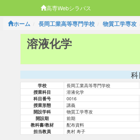
高専Webシラバス
ホーム
長岡工業高等専門学校
物質工学専攻
溶液化学
科
学校
長岡工業高等専門学校
授業科目
溶液化学
科目番号
0016
授業形態
講義
開設学科
物質工学専攻
開設期
前期
教科書/教材
配布資料
担当教員
奥村 寿子