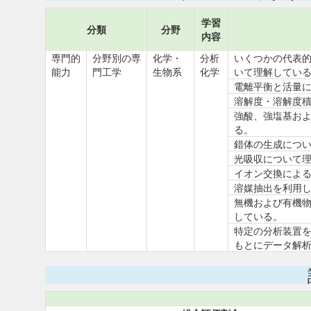
学習
分類
分野
内容
専門的
分野別の専
化学・
分析
いくつかの代表
能力
門工学
生物系
化学
いて理解してい
電離平衡と活量
溶解度・溶解度
強酸、強塩基お
る。
錯体の生成につ
光吸収について
イオン交換によ
溶媒抽出を利用
無機および有機
している。
特定の分析装置
もとにデータ解