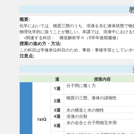
概要:
化学においては、物質三態のうち、溶液を含む液体状態で物
物理化学的に扱うことが難しい。本講では、溶液中における
○関連する科目： 構造解析学Ⅱ（5学年後期履修）
授業の進め方・方法:
この科目は学修単位科目のため、事前・事後学習としてレポ
注意点:
週
授業内容
分子間に働く力
1週
物質の三態、液体の諸物性
2週
3週
氷の構造と水の物性
4週
溶液の分類
1stQ
水の会合と分子間相互作用
5週