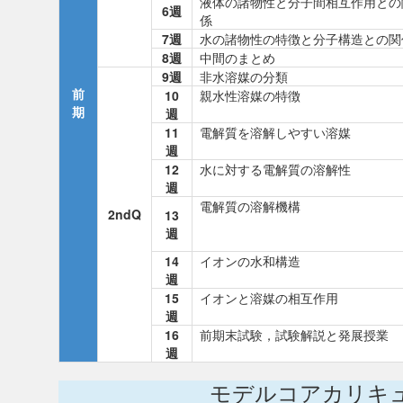
液体の諸物性と分子間相互作用との
6週
係
7週
水の諸物性の特徴と分子構造との関
8週
中間のまとめ
9週
非水溶媒の分類
前
10
親水性溶媒の特徴
期
週
11
電解質を溶解しやすい溶媒
週
12
水に対する電解質の溶解性
週
電解質の溶解機構
2ndQ
13
週
14
イオンの水和構造
週
15
イオンと溶媒の相互作用
週
16
前期末試験，試験解説と発展授業
週
モデルコアカリキ