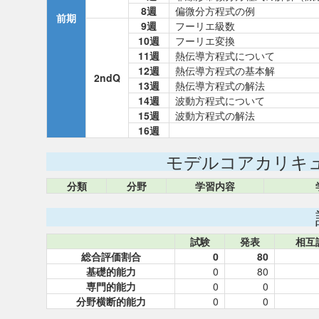
8週
偏微分方程式の例
前期
9週
フーリエ級数
10週
フーリエ変換
11週
熱伝導方程式について
12週
熱伝導方程式の基本解
2ndQ
13週
熱伝導方程式の解法
14週
波動方程式について
15週
波動方程式の解法
16週
モデルコアカリキ
分類
分野
学習内容
試験
発表
相互
総合評価割合
0
80
基礎的能力
0
80
専門的能力
0
0
分野横断的能力
0
0