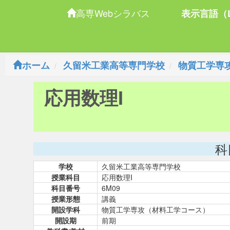
高専Webシラバス
表示言語（L
ホーム
久留米工業高等専門学校
物質工学専
応用数理I
科
学校
久留米工業高等専門学校
授業科目
応用数理I
科目番号
6M09
授業形態
講義
開設学科
物質工学専攻（材料工学コース）
開設期
前期