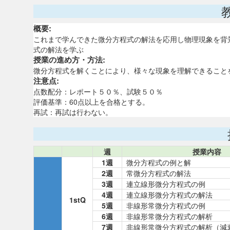
概要:
これまで学んできた微分方程式の解法を応用し物理現象を背
式の解法を学ぶ
授業の進め方・方法:
微分方程式を解くことにより、様々な現象を理解できること
注意点:
点数配分：レポート５０％、試験５０％
評価基準：60点以上を合格とする。
再試：再試は行わない。
週
授業内容
1週
微分方程式の例と解
2週
常微分方程式の解法
3週
連立線形微分方程式の例
4週
連立線形微分方程式の解法
1stQ
5週
非線形常微分方程式の例
6週
非線形常微分方程式の解析
7週
非線形常微分方程式の解析（減