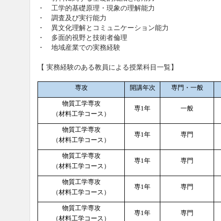
・ 工学的基礎原理・現象の理解能力
・ 調査及び実行能力
・ 異文化理解とコミュニケーション能力
・ 多面的視野と技術者倫理
・ 地域産業での実務経験
【 実務経験のある教員による授業科目一覧】
専攻
開講年次
専門・一般
物質工学専攻
専
1
年
一般
（材料工学コース）
物質工学専攻
専
1
年
専門
（材料工学コース）
物質工学専攻
専
1
年
専門
（材料工学コース）
物質工学専攻
専
1
年
専門
（材料工学コース）
物質工学専攻
専
1
年
専門
（材料工学コース）