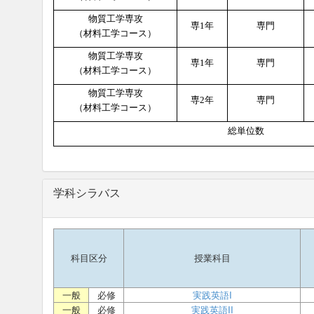
物質工学専攻
専
1
年
専門
（材料工学コース）
物質工学専攻
専
1
年
専門
（材料工学コース）
物質工学専攻
専
2
年
専門
（材料工学コース）
総単位数
学科シラバス
科目区分
授業科目
一般
必修
実践英語I
一般
必修
実践英語II