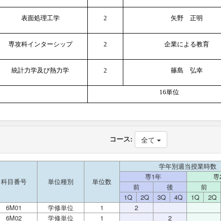
表面処理工学
2
矢野 正明
専攻科インターシップ
2
企業による教育
統計力学及び熱力学
2
篠島 弘幸
16
単位
コース:
全て
学年別週当授業時数
専1年
専
科目番号
単位種別
単位数
前
後
前
1Q
2Q
3Q
4Q
1Q
2Q
6M01
学修単位
1
2
6M02
学修単位
1
2