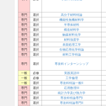
専門
選択
高分子材料特論
専門
選択
機能性無機材料学
専門
選択
半導体材料
専門
選択
構造材料学
専門
選択
触媒材料化学
専門
選択
材料強度学
専門
選択
表面処理工学
専門
選択
生物応用化学特論
専門
選択
材料工学特論
専門
選択
専攻科インターンシップ
一般
必修
実践英語III
一般
必修
工学倫理
一般
選択
専攻科特論一般II
専門
選択
応用数理III
専門
選択
統計力学及び熱力学
専門
選択
専攻科特論専門I
専門
選択
専攻科特論専門II