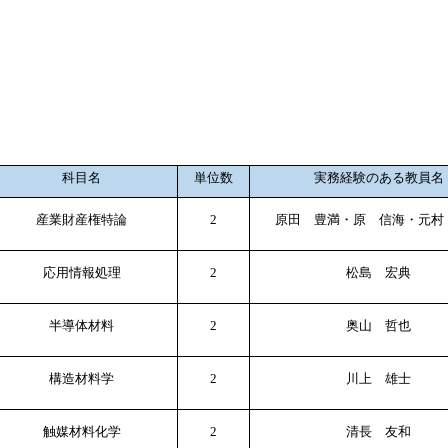
科目名
単位数
実務経験のある教員名
産業財産権特論
2
原田 豊満・原 信海・元村
応用情報処理
2
松島 宏典
半導体材料
2
奥山 哲也
構造材料学
2
川上 雄士
触媒材料化学
2
清長 友和