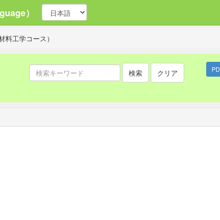
guage）
材料工学コース）
P
検索
クリア