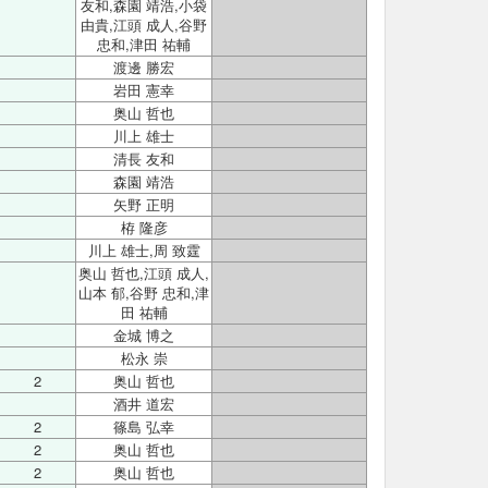
友和,森園 靖浩,小袋
由貴,江頭 成人,谷野
忠和,津田 祐輔
渡邊 勝宏
岩田 憲幸
奥山 哲也
川上 雄士
清長 友和
森園 靖浩
矢野 正明
栫 隆彦
川上 雄士,周 致霆
奥山 哲也,江頭 成人,
山本 郁,谷野 忠和,津
田 祐輔
金城 博之
松永 崇
2
奥山 哲也
酒井 道宏
2
篠島 弘幸
2
奥山 哲也
2
奥山 哲也