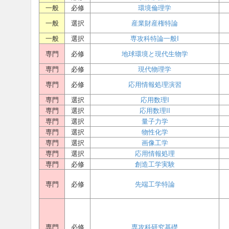
一般
必修
環境倫理学
一般
選択
産業財産権特論
一般
選択
専攻科特論一般I
専門
必修
地球環境と現代生物学
専門
必修
現代物理学
専門
必修
応用情報処理演習
専門
選択
応用数理I
専門
選択
応用数理II
専門
選択
量子力学
専門
選択
物性化学
専門
選択
画像工学
専門
選択
応用情報処理
専門
必修
創造工学実験
専門
必修
先端工学特論
専門
必修
専攻科研究基礎