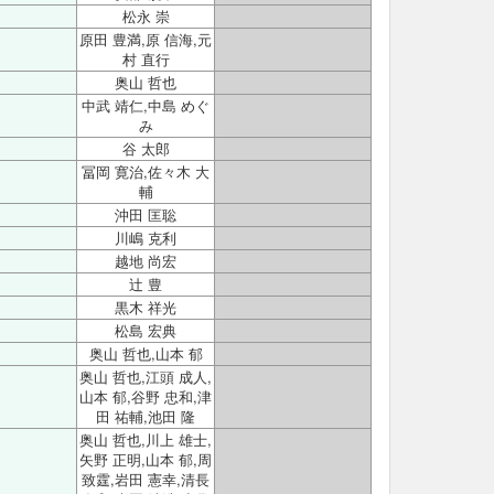
松永 崇
原田 豊満,原 信海,元
村 直行
奥山 哲也
中武 靖仁,中島 めぐ
み
谷 太郎
冨岡 寛治,佐々木 大
輔
沖田 匡聡
川嶋 克利
越地 尚宏
辻 豊
黒木 祥光
松島 宏典
奥山 哲也,山本 郁
奥山 哲也,江頭 成人,
山本 郁,谷野 忠和,津
田 祐輔,池田 隆
奥山 哲也,川上 雄士,
矢野 正明,山本 郁,周
致霆,岩田 憲幸,清長