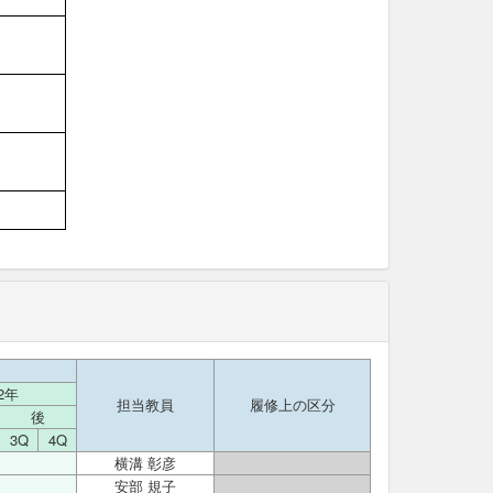
2年
担当教員
履修上の区分
後
3Q
4Q
横溝 彰彦
安部 規子