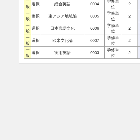
一
学修単
選択
総合英語
0004
2
般
位
一
学修単
選択
東アジア地域論
0005
2
般
位
一
学修単
選択
日本言語文化
0006
2
般
位
一
学修単
選択
欧米文化論
0007
2
般
位
一
学修単
選択
実用英語
0003
2
般
位