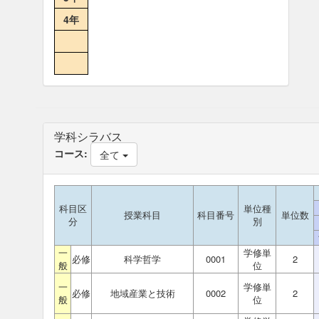
4年
学科シラバス
コース:
全て
科目区
単位種
授業科目
科目番号
単位数
分
別
一
学修単
必修
科学哲学
0001
2
般
位
一
学修単
必修
地域産業と技術
0002
2
般
位