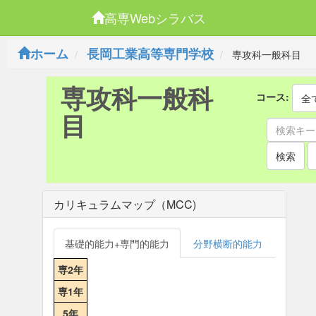
高専Webシラバス
ホーム
長岡工業高等専門学校
専攻科一般科目
専攻科一般科
コース:
全
目
検索
カリキュラムマップ（MCC)
基礎的能力+専門的能力
分野横断的能力
専2年
専1年
5年