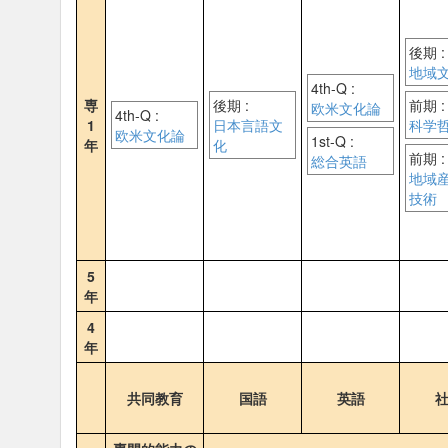
後期 :
地域
4th-Q :
専
後期 :
前期 :
欧米文化論
4th-Q :
1
日本言語文
科学
欧米文化論
1st-Q :
年
化
前期 :
総合英語
地域
技術
5
年
4
年
共同教育
国語
英語