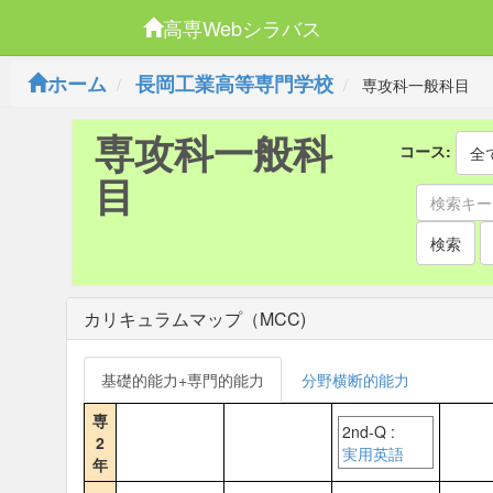
高専Webシラバス
ホーム
長岡工業高等専門学校
専攻科一般科目
専攻科一般科
コース:
全
目
検索
カリキュラムマップ（MCC)
基礎的能力+専門的能力
分野横断的能力
専
2nd-Q :
2
実用英語
年