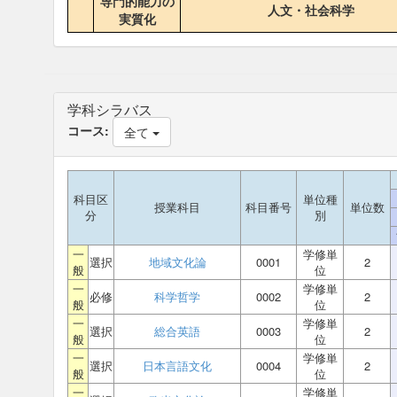
専門的能力の
人文・社会科学
実質化
学科シラバス
コース:
全て
科目区
単位種
授業科目
科目番号
単位数
分
別
一
学修単
選択
地域文化論
0001
2
般
位
一
学修単
必修
科学哲学
0002
2
般
位
一
学修単
選択
総合英語
0003
2
般
位
一
学修単
選択
日本言語文化
0004
2
般
位
一
学修単