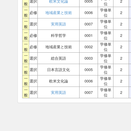
選択
欧米文化論
0005
2
般
位
一
学修単
必修
地域産業と技術
0006
2
般
位
一
学修単
選択
実用英語
0007
2
般
位
一
学修単
必修
科学哲学
0001
2
般
位
一
学修単
必修
地域産業と技術
0002
2
般
位
一
学修単
選択
総合英語
0003
2
般
位
一
学修単
選択
日本言語文化
0005
2
般
位
一
学修単
選択
欧米文化論
0006
2
般
位
一
学修単
選択
実用英語
0007
2
般
位