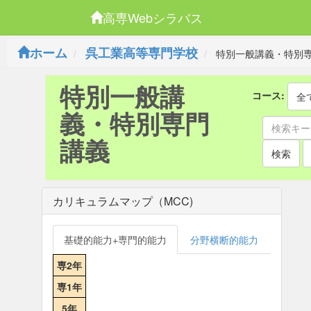
高専Webシラバス
ホーム
呉工業高等専門学校
特別一般講義・特別
特別一般講
コース:
全
義・特別専門
講義
検索
カリキュラムマップ（MCC)
基礎的能力+専門的能力
分野横断的能力
専2年
専1年
5年