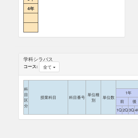
4年
学科シラバス
コース:
全て
科
1年
目
単位種
授業科目
科目番号
単位数
区
別
前
後
分
1Q
2Q
3Q
4